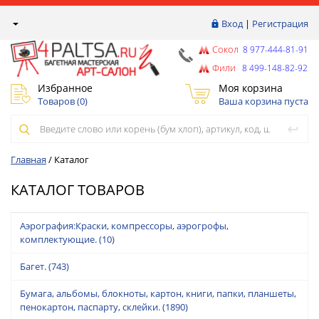
Вход
|
Регистрация
Сокол
8 977-444-81-91
Фили
8 499-148-82-92
Избранное
Моя корзина
Товаров (
0
)
Ваша корзина пуста
Главная
/
Каталог
КАТАЛОГ ТОВАРОВ
Аэрография:Краски, компрессоры, аэрогрофы,
комплектующие.
(10)
Багет.
(743)
Бумага, альбомы, блокноты, картон, книги, папки, планшеты,
пенокартон, паспарту, склейки.
(1890)