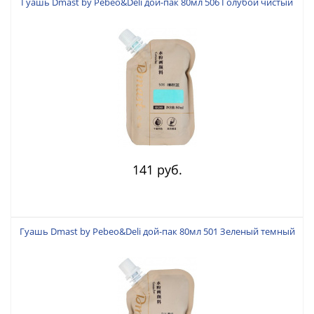
Гуашь Dmast by Pebeo&Deli дой-пак 80мл 506 Голубой чистый
141 руб.
Гуашь Dmast by Pebeo&Deli дой-пак 80мл 501 Зеленый темный