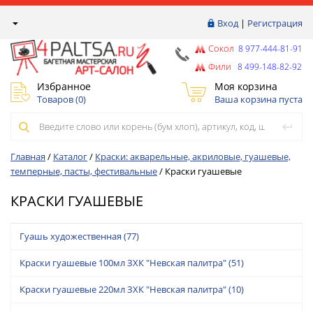
Вход
|
Регистрация
Сокол
8 977-444-81-91
Фили
8 499-148-82-92
Избранное
Моя корзина
Товаров (
0
)
Ваша корзина пуста
Главная
/
Каталог
/
Краски: акварельные, акриловые, гуашевые,
темперные, пасты, фестивальные
/
Краски гуашевые
КРАСКИ ГУАШЕВЫЕ
Гуашь художественная
(77)
Краски гуашевые 100мл ЗХК "Невская палитра"
(51)
Краски гуашевые 220мл ЗХК "Невская палитра"
(10)