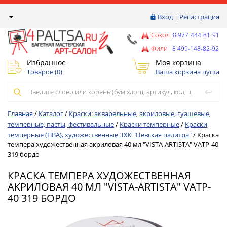
Вход
|
Регистрация
Сокол
8 977-444-81-91
Фили
8 499-148-82-92
Избранное
Моя корзина
Товаров (
0
)
Ваша корзина пуста
Главная
/
Каталог
/
Краски: акварельные, акриловые, гуашевые,
темперные, пасты, фестивальные
/
Краски темперные
/
Краски
темперные (ПВА), художественные ЗХК "Невская палитра"
/
Краска
темпера художественная акриловая 40 мл "VISTA-ARTISTA" VATP-40
319 бордо
КРАСКА ТЕМПЕРА ХУДОЖЕСТВЕННАЯ
АКРИЛОВАЯ 40 МЛ "VISTA-ARTISTA" VATP-
40 319 БОРДО