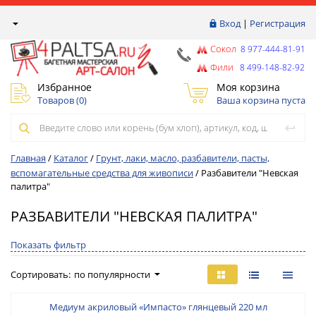
Вход
|
Регистрация
Сокол
8 977-444-81-91
Фили
8 499-148-82-92
Избранное
Моя корзина
Товаров (
0
)
Ваша корзина пуста
Главная
/
Каталог
/
Грунт, лаки, масло, разбавители, пасты,
вспомагательные средства для живописи
/
Разбавители "Невская
палитра"
РАЗБАВИТЕЛИ "НЕВСКАЯ ПАЛИТРА"
Показать фильтр
Сортировать:
по популярности
Медиум акриловый «Импасто» глянцевый 220 мл