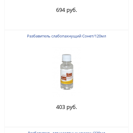
694 руб.
Разбавитель слабопахнущий Сонет/120мл
403 руб.
Разбавитель для масляных красок /220мл