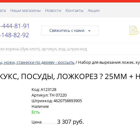
ата
Наши магазины
Новости
Контакты
Акции
-444-81-91
Свяжитесь с нами
-148-82-92
ы, ножи, стамески по дереву - россыпь
/
Набор для вырезания ложек, кук
УКС, ПОСУДЫ, ЛОЖКОРЕЗ ? 25ММ + Н
Код:
А123128
Артикул:
ТН 07220
Штрихкод:
4620758893905
Наличие
Есть
3 307 руб.
Цена