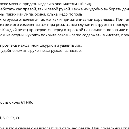
также можно придать изделию окончательный вид.
работать как правой, так и левой рукой. Также им удобно выбирать до
 таких как липа, осина, ольха, кедр, тополь.
им, стружка отделяется так же, как и при затачивании карандаша. При 
без резкого изменения вектора реза, в этом случае инструмент прослуж
е. Каждый резец проверяется перед отправкой на наличие сколов или 
ом из латуни. Рукоять покрыта лаком - легко содержать в чистоте, про
 пройтись наждачной шкуркой и удалить лак.
удобно лежит в руке, не загружает запястье.
ость около 61 HRc
S, P, Cr, Cu.
й, в этом случае они всегда будут отлично резать. При длительном х