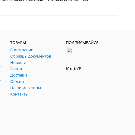
ТОВАРЫ
ПОДПИСЫВАЙСЯ
О компании
, паспарту, склейки.
Образцы документов
йч
Новости
 темперные, пасты, фестивальные
Мы в VK
Акции
ртфилио, фартуки
Доставка
льные подрамники
Оплата
Наши магазины
Контакты