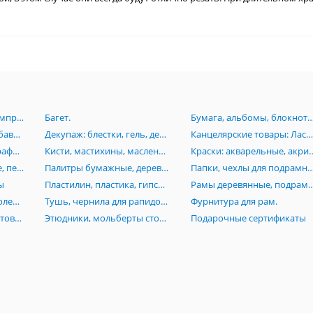
Аэрография:Краски, компрессоры, аэрогрофы, комплектующие.
Багет.
Бумага, альбомы, блокноты, картон, книги, папки, планшеты, пенокартон
Грунт, лаки, масло, разбавители, пасты, вспомагательные средства для живописи
Декупаж: блестки, гель, деревянные заготовки, лак, клей, маски, мозаика, платки
Канцелярские товары: Ластики, линейки, ножи, лекала, готовальни, кнопки, скотч, стре
Карандаши, пастель, графика, растушевки, черчение, изографы, лайнеры, рапидографы, роллеры
Кисти, мастихины, масленки, стаканы
Краски: акварельные, акриловые, гуашевые,
Маркеры: акварельные, перманентные, Promarker, нитро-основе, каллиграфические, текстовыделители
Палитры бумажные, деревянные, акриловые, пластиковые
Папки, чехлы для подрамников, сумки, тубусы, пеналы, по
ы
Пластилин, пластика, гипсовые изделия (бюсты, орнаменты, головы), манекены
Рамы деревянные, подрамники, моду
Резцы по дереву и линолеуму, стеки
Тушь, чернила для рапидографов
Фурнитура для рам.
Холсты на основе, грунтованный картон, холст на подрамниках, инструменты
Этюдники, мольберты столы, стулья
Подарочные сертификаты