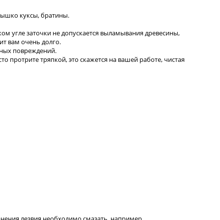
нышко куксы, братины.
таком угле заточки не допускается выламывания древесины,
ит вам очень долго.
иных повреждений.
сто протрите тряпкой, это скажется на вашей работе, чистая
ранения лезвия необходимо смазать, например,