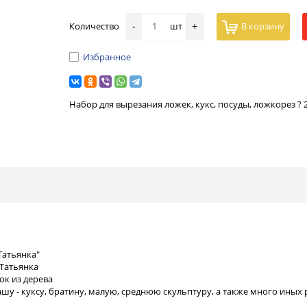
Количество
шт
В корзину
-
+
Избранное
Набор для вырезания ложек, кукс, посуды, ложкорез ? 
Татьянка"
 Татьянка
ок из дерева
у - куксу, братину, малую, среднюю скульптуру, а также много иных р