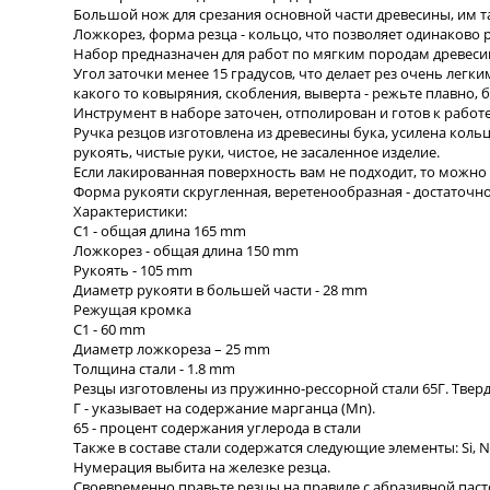
Большой нож для срезания основной части древесины, им 
Ложкорез, форма резца - кольцо, что позволяет одинаково 
Набор предназначен для работ по мягким породам древесины,
Угол заточки менее 15 градусов, что делает рез очень легк
какого то ковыряния, скобления, выверта - режьте плавно, 
Инструмент в наборе заточен, отполирован и готов к работ
Ручка резцов изготовлена из древесины бука, усилена кольц
рукоять, чистые руки, чистое, не засаленное изделие.
Если лакированная поверхность вам не подходит, то можно
Форма рукояти скругленная, веретенообразная - достаточно 
Характеристики:
С1 - общая длина 165 mm
Ложкорез - общая длина 150 mm
Рукоять - 105 mm
Диаметр рукояти в большей части - 28 mm
Режущая кромка
С1 - 60 mm
Диаметр ложкореза – 25 mm
Толщина стали - 1.8 mm
Резцы изготовлены из пружинно-рессорной стали 65Г. Тверд
Г - указывает на содержание марганца (Mn).
65 - процент содержания углерода в стали
Также в составе стали содержатся следующие элементы: Si, Ni, 
Нумерация выбита на железке резца.
Своевременно правьте резцы на правиле с абразивной пасто