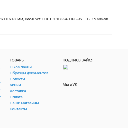
0x180мм, Вес-0.5кг. ГОСТ 30108-94. НРБ-96. ГН2.2.5.686-98.
ТОВАРЫ
ПОДПИСЫВАЙСЯ
О компании
, паспарту, склейки.
Образцы документов
йч
Новости
 темперные, пасты, фестивальные
Мы в VK
Акции
ртфилио, фартуки
Доставка
льные подрамники
Оплата
Наши магазины
Контакты