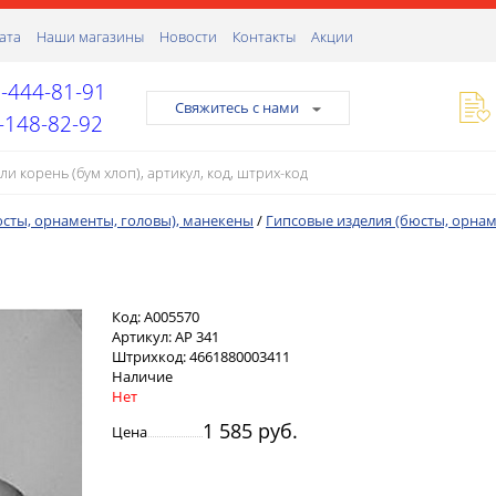
ата
Наши магазины
Новости
Контакты
Акции
-444-81-91
Свяжитесь с нами
-148-82-92
юсты, орнаменты, головы), манекены
/
Гипсовые изделия (бюсты, орнам
Код:
А005570
Артикул:
AP 341
Штрихкод:
4661880003411
Наличие
Нет
1 585 руб.
Цена