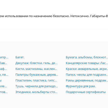
м использовании по назначению безопасно. Нетоксично. Габариты-85x11
Аэрография:Краски, компрессоры, аэрогрофы, комплектующие.
Багет.
Бумага, альбомы, блокноты, картон, книги, папки, планшеты, пенокартон
Грунт, лаки, масло, разбавители, пасты, вспомагательные средства для живописи
Декупаж: блестки, гель, деревянные заготовки, лак, клей, маски, мозаика, платки
Канцелярские товары: Ластики, линейки, ножи, лекала, готовальни, кнопки, скотч, стре
Карандаши, пастель, графика, растушевки, черчение, изографы, лайнеры, рапидографы, роллеры
Кисти, мастихины, масленки, стаканы
Краски: акварельные, акриловые, гуашевые,
Маркеры: акварельные, перманентные, Promarker, нитро-основе, каллиграфические, текстовыделители
Палитры бумажные, деревянные, акриловые, пластиковые
Папки, чехлы для подрамников, сумки, тубусы, пеналы, по
ы
Пластилин, пластика, гипсовые изделия (бюсты, орнаменты, головы), манекены
Рамы деревянные, подрамники, моду
Резцы по дереву и линолеуму, стеки
Тушь, чернила для рапидографов
Фурнитура для рам.
Холсты на основе, грунтованный картон, холст на подрамниках, инструменты
Этюдники, мольберты столы, стулья
Подарочные сертификаты