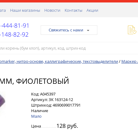
ата
Наши магазины
Новости
Контакты
Акции
-444-81-91
Свяжитесь с нами
-148-82-92
marker, нитро-основе, каллиграфические, текстовыделители
/
Маркер 
2 ММ, ФИОЛЕТОВЫЙ
Код:
А045397
Артикул:
ЗК 163124-12
Штрихкод:
4690699017791
Наличие
Мало
128 руб.
Цена