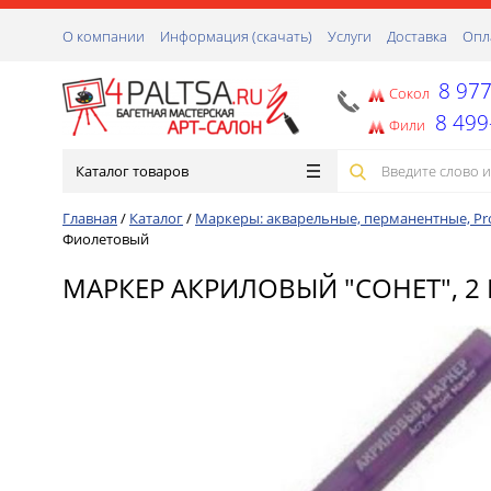
О компании
Информация (скачать)
Услуги
Доставка
Опл
8 977
Сокол
8 499
Фили
Каталог товаров
Главная
/
Каталог
/
Маркеры: акварельные, перманентные, Pro
Фиолетовый
МАРКЕР АКРИЛОВЫЙ "СОНЕТ", 