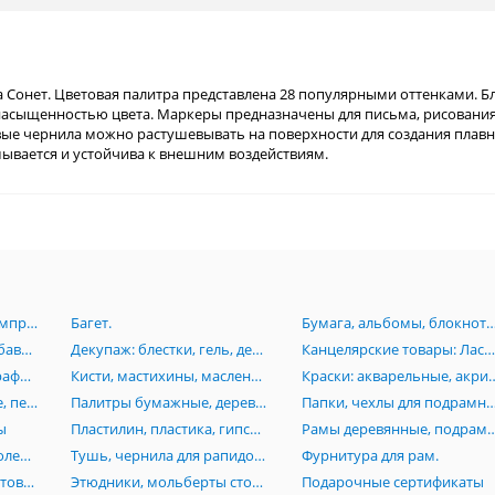
 Сонет. Цветовая палитра представлена 28 популярными оттенками. Б
асыщенностью цвета. Маркеры предназначены для письма, рисования
вые чернила можно растушевывать на поверхности для создания плавн
мывается и устойчива к внешним воздействиям.
Аэрография:Краски, компрессоры, аэрогрофы, комплектующие.
Багет.
Бумага, альбомы, блокноты, картон, книги, папки, планшеты, пенокартон
Грунт, лаки, масло, разбавители, пасты, вспомагательные средства для живописи
Декупаж: блестки, гель, деревянные заготовки, лак, клей, маски, мозаика, платки
Канцелярские товары: Ластики, линейки, ножи, лекала, готовальни, кнопки, скотч, стре
Карандаши, пастель, графика, растушевки, черчение, изографы, лайнеры, рапидографы, роллеры
Кисти, мастихины, масленки, стаканы
Краски: акварельные, акриловые, гуашевые,
Маркеры: акварельные, перманентные, Promarker, нитро-основе, каллиграфические, текстовыделители
Палитры бумажные, деревянные, акриловые, пластиковые
Папки, чехлы для подрамников, сумки, тубусы, пеналы, по
ы
Пластилин, пластика, гипсовые изделия (бюсты, орнаменты, головы), манекены
Рамы деревянные, подрамники, моду
Резцы по дереву и линолеуму, стеки
Тушь, чернила для рапидографов
Фурнитура для рам.
Холсты на основе, грунтованный картон, холст на подрамниках, инструменты
Этюдники, мольберты столы, стулья
Подарочные сертификаты