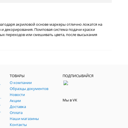
лагодаря акриловой основе маркеры отлично ложатся на
 и декорирования. Помповая система подачи краски
ых переходов или смешивать цвета, после высыхания
ТОВАРЫ
ПОДПИСЫВАЙСЯ
О компании
, паспарту, склейки.
Образцы документов
йч
Новости
 темперные, пасты, фестивальные
Мы в VK
Акции
ртфилио, фартуки
Доставка
льные подрамники
Оплата
Наши магазины
Контакты