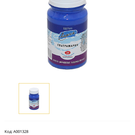
Код:
А001328