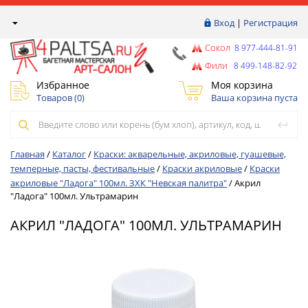
Вход
|
Регистрация
Сокол
8 977-444-81-91
Фили
8 499-148-82-92
Избранное
Моя корзина
Товаров (
0
)
Ваша корзина пуста
Главная
/
Каталог
/
Краски: акварельные, акриловые, гуашевые,
темперные, пасты, фестивальные
/
Краски акриловые
/
Краски
акриловые "Ладога" 100мл. ЗХК "Невская палитра"
/
Акрил
"Ладога" 100мл. Ультрамарин
АКРИЛ "ЛАДОГА" 100МЛ. УЛЬТРАМАРИН