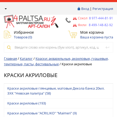
Вход
|
Регистрация
Сокол
8 977-444-81-91
Фили
8 499-148-82-92
Избранное
Моя корзина
Товаров (
0
)
Ваша корзина пуста
Главная
/
Каталог
/
Краски: акварельные, акриловые, гуашевые,
темперные, пасты, фестивальные
/
Краски акриловые
КРАСКИ АКРИЛОВЫЕ
Краски акриловые глянцевые, матовые Декола банка 20мл.
ЗХК "Невская палитра"
(58)
Краски акриловые
(193)
Краски акриловые "ACRILIKO" "Maimeri"
(9)