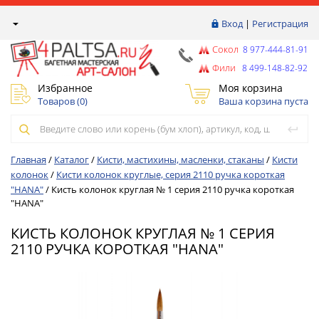
Вход
|
Регистрация
Сокол
8 977-444-81-91
Фили
8 499-148-82-92
Избранное
Моя корзина
Товаров (
0
)
Ваша корзина пуста
Главная
/
Каталог
/
Кисти, мастихины, масленки, стаканы
/
Кисти
колонок
/
Кисти колонок круглые, серия 2110 ручка короткая
"HANA"
/
Кисть колонок круглая № 1 серия 2110 ручка короткая
"HANA"
КИСТЬ КОЛОНОК КРУГЛАЯ № 1 СЕРИЯ
2110 РУЧКА КОРОТКАЯ "HANA"