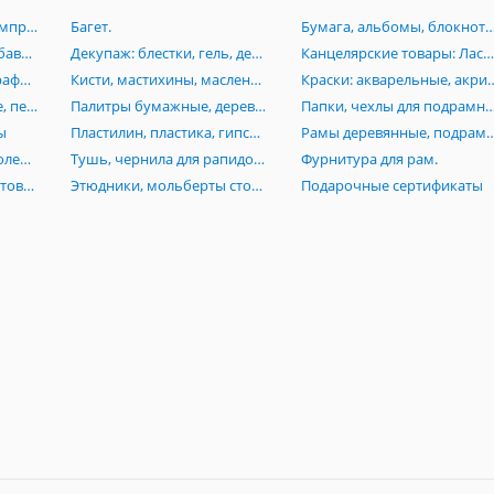
Аэрография:Краски, компрессоры, аэрогрофы, комплектующие.
Багет.
Бумага, альбомы, блокноты, картон, книги, папки, планшеты, пенокартон
Грунт, лаки, масло, разбавители, пасты, вспомагательные средства для живописи
Декупаж: блестки, гель, деревянные заготовки, лак, клей, маски, мозаика, платки
Канцелярские товары: Ластики, линейки, ножи, лекала, готовальни, кнопки, скотч, стре
Карандаши, пастель, графика, растушевки, черчение, изографы, лайнеры, рапидографы, роллеры
Кисти, мастихины, масленки, стаканы
Краски: акварельные, акриловые, гуашевые,
Маркеры: акварельные, перманентные, Promarker, нитро-основе, каллиграфические, текстовыделители
Палитры бумажные, деревянные, акриловые, пластиковые
Папки, чехлы для подрамников, сумки, тубусы, пеналы, по
ы
Пластилин, пластика, гипсовые изделия (бюсты, орнаменты, головы), манекены
Рамы деревянные, подрамники, моду
Резцы по дереву и линолеуму, стеки
Тушь, чернила для рапидографов
Фурнитура для рам.
Холсты на основе, грунтованный картон, холст на подрамниках, инструменты
Этюдники, мольберты столы, стулья
Подарочные сертификаты