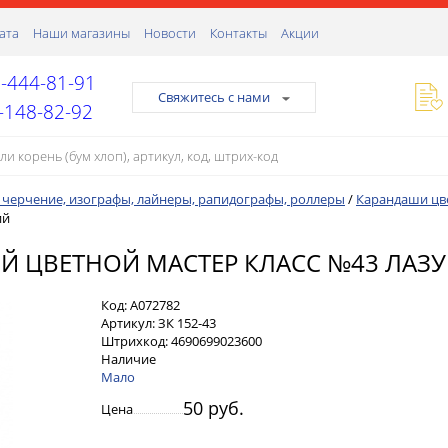
ата
Наши магазины
Новости
Контакты
Акции
-444-81-91
Свяжитесь с нами
-148-82-92
, черчение, изографы, лайнеры, рапидографы, роллеры
/
Карандаши цв
ий
 ЦВЕТНОЙ МАСТЕР КЛАСС №43 ЛАЗ
Код:
А072782
Артикул:
ЗК 152-43
Штрихкод:
4690699023600
Наличие
Мало
50 руб.
Цена