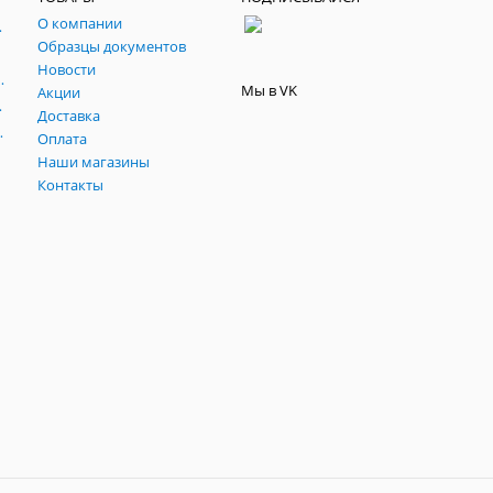
О компании
, паспарту, склейки.
Образцы документов
йч
Новости
 темперные, пасты, фестивальные
Мы в VK
Акции
ртфилио, фартуки
Доставка
льные подрамники
Оплата
Наши магазины
Контакты