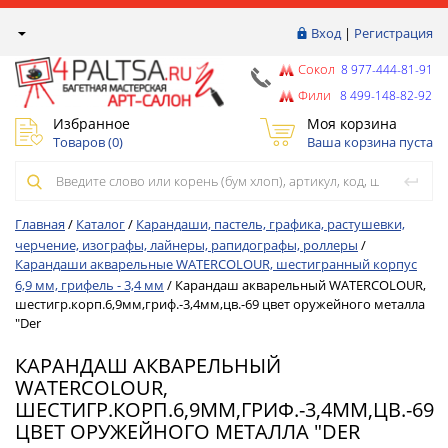
Вход
|
Регистрация
Сокол
8 977-444-81-91
Фили
8 499-148-82-92
Избранное
Моя корзина
Товаров (
0
)
Ваша корзина пуста
Главная
/
Каталог
/
Карандаши, пастель, графика, растушевки,
черчение, изографы, лайнеры, рапидографы, роллеры
/
Карандаши акварельные WATERCOLOUR, шестигранный корпус
6,9 мм, грифель - 3,4 мм
/
Карандаш акварельный WATERCOLOUR,
шестигр.корп.6,9мм,гриф.-3,4мм,цв.-69 цвет оружейного металла
"Der
КАРАНДАШ АКВАРЕЛЬНЫЙ
WATERCOLOUR,
ШЕСТИГР.КОРП.6,9ММ,ГРИФ.-3,4ММ,ЦВ.-69
ЦВЕТ ОРУЖЕЙНОГО МЕТАЛЛА "DER