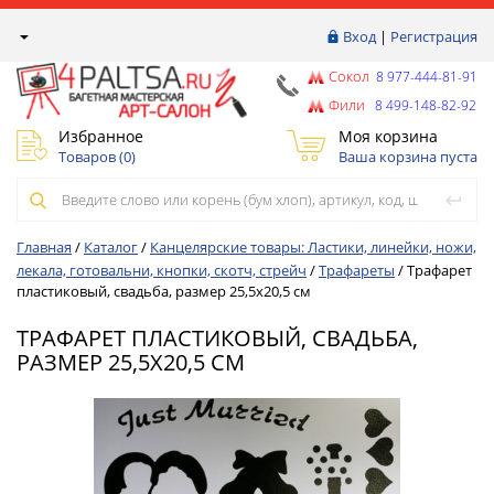
Вход
|
Регистрация
Сокол
8 977-444-81-91
Фили
8 499-148-82-92
Избранное
Моя корзина
Товаров (
0
)
Ваша корзина пуста
Главная
/
Каталог
/
Канцелярские товары: Ластики, линейки, ножи,
лекала, готовальни, кнопки, скотч, стрейч
/
Трафареты
/
Трафарет
пластиковый, свадьба, размер 25,5х20,5 см
ТРАФАРЕТ ПЛАСТИКОВЫЙ, СВАДЬБА,
РАЗМЕР 25,5Х20,5 СМ