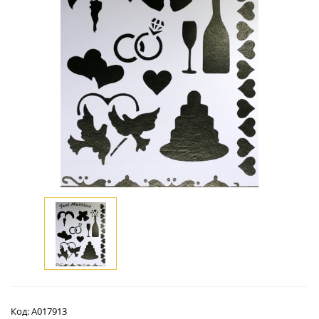
Код:
А017913