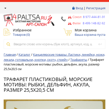
Вход
|
Регистрация
Сокол
8 977-444-81-91
Фили
8 499-148-82-92
Избранное
Моя корзина
Товаров (
0
)
Ваша корзина пуста
Главная
/
Каталог
/
Канцелярские товары: Ластики, линейки, ножи,
лекала, готовальни, кнопки, скотч, стрейч
/
Трафареты
/
Трафарет
пластиковый, морские мотивы: рыбки, дельфин, акула, размер
25,5х20,5 см
ТРАФАРЕТ ПЛАСТИКОВЫЙ, МОРСКИЕ
МОТИВЫ: РЫБКИ, ДЕЛЬФИН, АКУЛА,
РАЗМЕР 25,5Х20,5 СМ