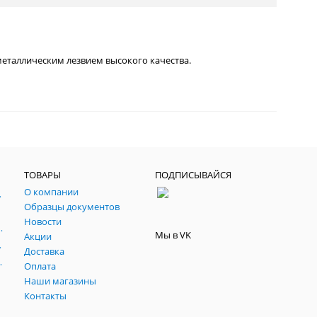
металлическим лезвием высокого качества.
ТОВАРЫ
ПОДПИСЫВАЙСЯ
О компании
, паспарту, склейки.
Образцы документов
йч
Новости
 темперные, пасты, фестивальные
Мы в VK
Акции
ртфилио, фартуки
Доставка
льные подрамники
Оплата
Наши магазины
Контакты