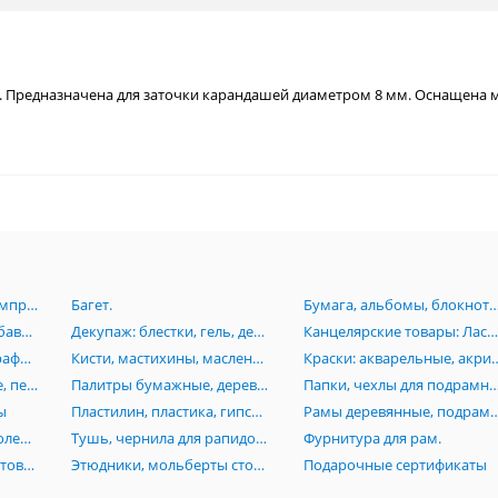
. Предназначена для заточки карандашей диаметром 8 мм. Оснащена 
Аэрография:Краски, компрессоры, аэрогрофы, комплектующие.
Багет.
Бумага, альбомы, блокноты, картон, книги, папки, планшеты, пенокартон
Грунт, лаки, масло, разбавители, пасты, вспомагательные средства для живописи
Декупаж: блестки, гель, деревянные заготовки, лак, клей, маски, мозаика, платки
Канцелярские товары: Ластики, линейки, ножи, лекала, готовальни, кнопки, скотч, стре
Карандаши, пастель, графика, растушевки, черчение, изографы, лайнеры, рапидографы, роллеры
Кисти, мастихины, масленки, стаканы
Краски: акварельные, акриловые, гуашевые,
Маркеры: акварельные, перманентные, Promarker, нитро-основе, каллиграфические, текстовыделители
Палитры бумажные, деревянные, акриловые, пластиковые
Папки, чехлы для подрамников, сумки, тубусы, пеналы, по
ы
Пластилин, пластика, гипсовые изделия (бюсты, орнаменты, головы), манекены
Рамы деревянные, подрамники, моду
Резцы по дереву и линолеуму, стеки
Тушь, чернила для рапидографов
Фурнитура для рам.
Холсты на основе, грунтованный картон, холст на подрамниках, инструменты
Этюдники, мольберты столы, стулья
Подарочные сертификаты