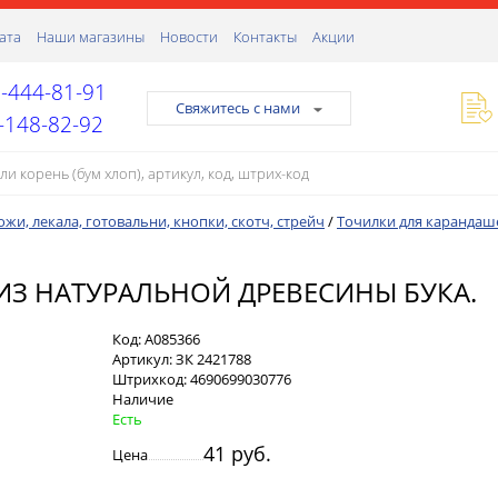
ата
Наши магазины
Новости
Контакты
Акции
-444-81-91
Свяжитесь с нами
-148-82-92
жи, лекала, готовальни, кнопки, скотч, стрейч
/
Точилки для карандаш
ИЗ НАТУРАЛЬНОЙ ДРЕВЕСИНЫ БУКА.
Код:
А085366
Артикул:
ЗК 2421788
Штрихкод:
4690699030776
Наличие
Есть
41 руб.
Цена