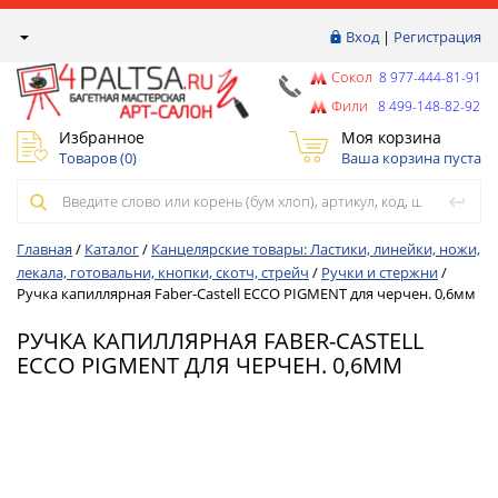
Вход
|
Регистрация
Сокол
8 977-444-81-91
Фили
8 499-148-82-92
Избранное
Моя корзина
Товаров (
0
)
Ваша корзина пуста
Главная
/
Каталог
/
Канцелярские товары: Ластики, линейки, ножи,
лекала, готовальни, кнопки, скотч, стрейч
/
Ручки и стержни
/
Ручка капиллярная Faber-Castell ECCO PIGMENT для черчен. 0,6мм
РУЧКА КАПИЛЛЯРНАЯ FABER-CASTELL
ECCO PIGMENT ДЛЯ ЧЕРЧЕН. 0,6ММ