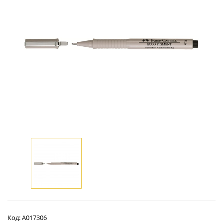
Код:
А017306