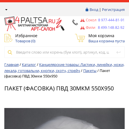
Вход
|
Регистрация
Сокол
8 977-444-81-91
Фили
8 499-148-82-92
Избранное
Моя корзина
Товаров (
0
)
Ваша корзина пуста
Главная
/
Каталог
/
Канцелярские товары: Ластики, линейки, ножи,
лекала, готовальни, кнопки, скотч, стрейч
/
Пакеты
/
Пакет
(фасовка) ПВД 30мкм 550х950
ПАКЕТ (ФАСОВКА) ПВД 30МКМ 550Х950