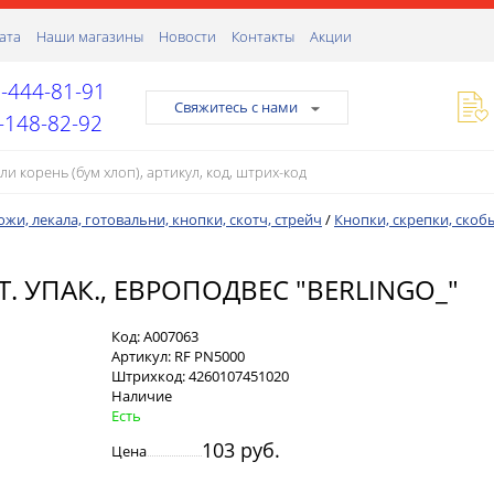
ата
Наши магазины
Новости
Контакты
Акции
-444-81-91
Свяжитесь с нами
-148-82-92
жи, лекала, готовальни, кнопки, скотч, стрейч
/
Кнопки, скрепки, скоб
. УПАК., ЕВРОПОДВЕС "BERLINGO_"
Код:
А007063
Артикул:
RF PN5000
Штрихкод:
4260107451020
Наличие
Есть
103 руб.
Цена