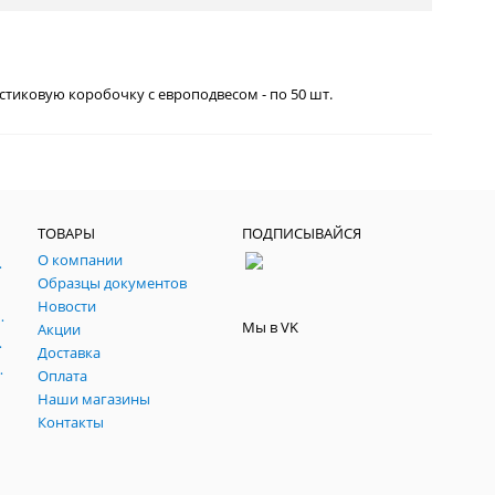
стиковую коробочку с европодвесом - по 50 шт.
ТОВАРЫ
ПОДПИСЫВАЙСЯ
О компании
, паспарту, склейки.
Образцы документов
йч
Новости
 темперные, пасты, фестивальные
Мы в VK
Акции
ртфилио, фартуки
Доставка
льные подрамники
Оплата
Наши магазины
Контакты