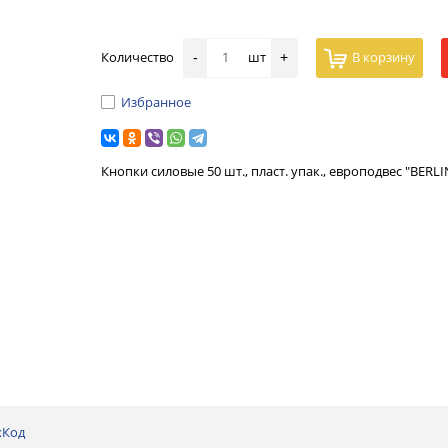
Количество
шт
В корзину
-
+
Избранное
Кнопки силовые 50 шт., пласт. упак., европодвес "BERL
хКод