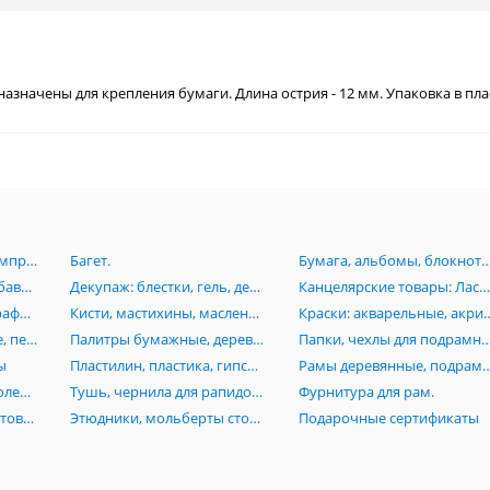
значены для крепления бумаги. Длина острия - 12 мм. Упаковка в пла
Аэрография:Краски, компрессоры, аэрогрофы, комплектующие.
Багет.
Бумага, альбомы, блокноты, картон, книги, папки, планшеты, пенокартон
Грунт, лаки, масло, разбавители, пасты, вспомагательные средства для живописи
Декупаж: блестки, гель, деревянные заготовки, лак, клей, маски, мозаика, платки
Канцелярские товары: Ластики, линейки, ножи, лекала, готовальни, кнопки, скотч, стре
Карандаши, пастель, графика, растушевки, черчение, изографы, лайнеры, рапидографы, роллеры
Кисти, мастихины, масленки, стаканы
Краски: акварельные, акриловые, гуашевые,
Маркеры: акварельные, перманентные, Promarker, нитро-основе, каллиграфические, текстовыделители
Палитры бумажные, деревянные, акриловые, пластиковые
Папки, чехлы для подрамников, сумки, тубусы, пеналы, по
ы
Пластилин, пластика, гипсовые изделия (бюсты, орнаменты, головы), манекены
Рамы деревянные, подрамники, моду
Резцы по дереву и линолеуму, стеки
Тушь, чернила для рапидографов
Фурнитура для рам.
Холсты на основе, грунтованный картон, холст на подрамниках, инструменты
Этюдники, мольберты столы, стулья
Подарочные сертификаты