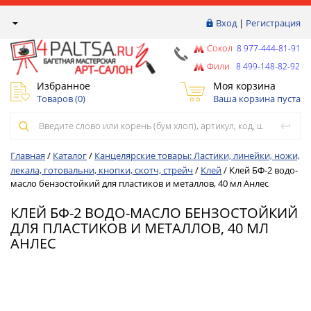
Вход
|
Регистрация
Сокол
8 977-444-81-91
Фили
8 499-148-82-92
Избранное
Моя корзина
Товаров (
0
)
Ваша корзина пуста
Главная
/
Каталог
/
Канцелярские товары: Ластики, линейки, ножи,
лекала, готовальни, кнопки, скотч, стрейч
/
Клей
/
Клей БФ-2 водо-
масло бензостойкий для пластиков и металлов, 40 мл Анлес
КЛЕЙ БФ-2 ВОДО-МАСЛО БЕНЗОСТОЙКИЙ
ДЛЯ ПЛАСТИКОВ И МЕТАЛЛОВ, 40 МЛ
АНЛЕС