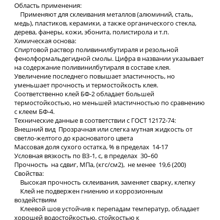
Область применения:
Применяют для склеивания металлов (алюминий, сталь,
медь), пластиков, керамики, а также органического стекла,
дерева, фанеры, кожи, эбонита, полистирола и т.п.
Химическая основа:
Спиртовой раствор поливинилбутираля и резольной
фенолформальдегидной смолы. Цифра в названии указывает
на содержание поливинилбутираля в составе клея.
Увеличение последнего повышает эластичность, но
уменьшает прочность и термостойкость клея.
Соответственно клей БФ-2 обладает большей
термостойкостью, но меньшей эластичностью по сравнению
с клеем БФ-4.
Технические данные в соответствии с ГОСТ 12172-74:
Внешний вид Прозрачная или слегка мутная жидкость от
светло-желтого до красноватого цвета
Массовая доля сухого остатка, % в пределах 14-17
Условная вязкость по ВЗ-1, с, в пределах 30–60
Прочность на сдвиг, МПа, (кгс/см2), не менее 19,6 (200)
Свойства:
Высокая прочность склеивания, заменяет сварку, клепку
Клей не подвержен гниению и коррозионным
воздействиям
Клеевой шов устойчив к перепадам температур, обладает
хорошей водостойкостью, стойкостью к