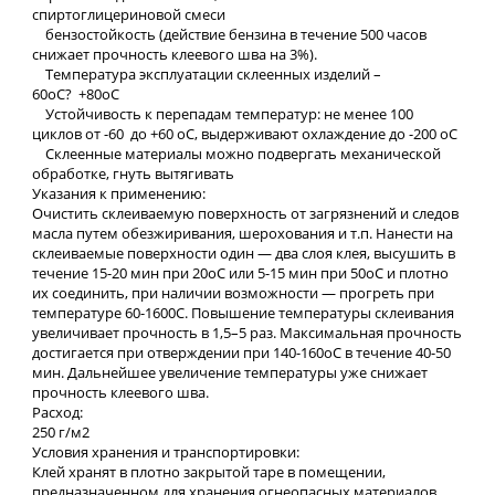
спиртоглицериновой смеси
бензостойкость (действие бензина в течение 500 часов
снижает прочность клеевого шва на 3%).
Температура эксплуатации склеенных изделий –
60оС? +80оС
Устойчивость к перепадам температур: не менее 100
циклов от -60 до +60 оС, выдерживают охлаждение до -200 оС
Склеенные материалы можно подвергать механической
обработке, гнуть вытягивать
Указания к применению:
Очистить склеиваемую поверхность от загрязнений и следов
масла путем обезжиривания, шерохования и т.п. Нанести на
склеиваемые поверхности один — два слоя клея, высушить в
течение 15-20 мин при 20оС или 5-15 мин при 50оС и плотно
их соединить, при наличии возможности — прогреть при
температуре 60-1600С. Повышение температуры склеивания
увеличивает прочность в 1,5–5 раз. Максимальная прочность
достигается при отверждении при 140-160оС в течение 40-50
мин. Дальнейшее увеличение температуры уже снижает
прочность клеевого шва.
Расход:
250 г/м2
Условия хранения и транспортировки:
Клей хранят в плотно закрытой таре в помещении,
предназначенном для хранения огнеопасных материалов