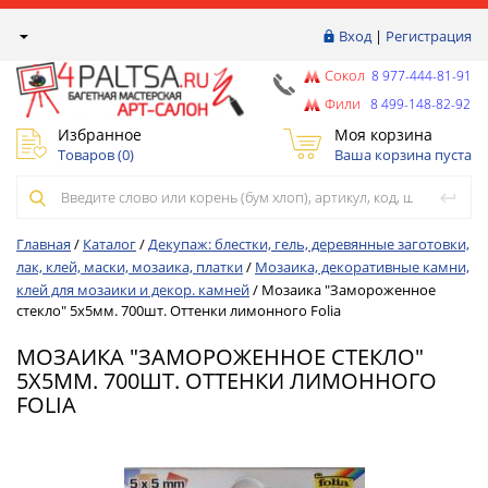
Вход
|
Регистрация
Сокол
8 977-444-81-91
Фили
8 499-148-82-92
Избранное
Моя корзина
Товаров (
0
)
Ваша корзина пуста
Главная
/
Каталог
/
Декупаж: блестки, гель, деревянные заготовки,
лак, клей, маски, мозаика, платки
/
Мозаика, декоративные камни,
клей для мозаики и декор. камней
/
Мозаика "Замороженное
стекло" 5х5мм. 700шт. Оттенки лимонного Folia
МОЗАИКА "ЗАМОРОЖЕННОЕ СТЕКЛО"
5Х5ММ. 700ШТ. ОТТЕНКИ ЛИМОННОГО
FOLIA