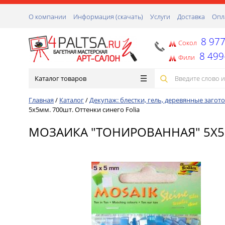
О компании
Информация (скачать)
Услуги
Доставка
Опл
8 977
Сокол
8 499
Фили
Каталог товаров
Главная
/
Каталог
/
Декупаж: блестки, гель, деревянные заготов
5х5мм. 700шт. Оттенки синего Folia
МОЗАИКА "ТОНИРОВАННАЯ" 5Х5М