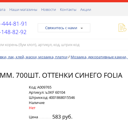
ата
Наши магазины
Новости
Контакты
Акции
-444-81-91
Свяжитесь с нами
-148-82-92
ки, лак, клей, маски, мозаика, платки
/
Мозаика, декоративные камни, 
М. 700ШТ. ОТТЕНКИ СИНЕГО FOLIA
Код:
А009765
Артикул:
ъЗКF 60104
Штрихкод:
4001868015546
Наличие
Нет
583 руб.
Цена