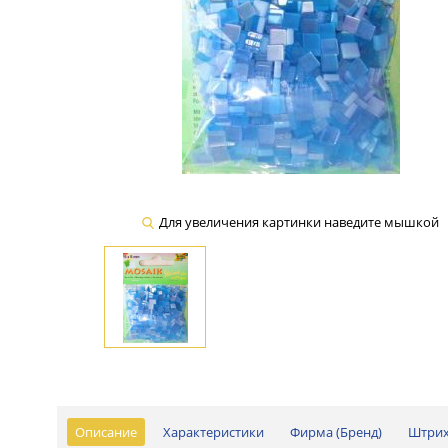
Для увеличения картинки наведите мышкой
Описание
Характеристики
Фирма (Бренд)
Штри