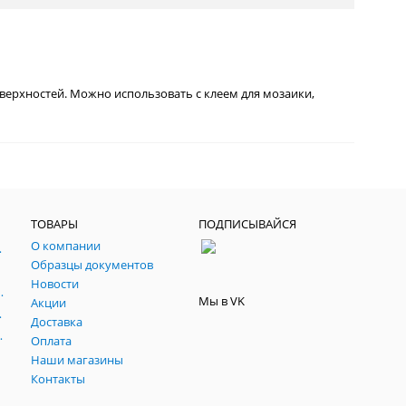
верхностей. Можно использовать с клеем для мозаики,
ТОВАРЫ
ПОДПИСЫВАЙСЯ
О компании
, паспарту, склейки.
Образцы документов
йч
Новости
 темперные, пасты, фестивальные
Мы в VK
Акции
ртфилио, фартуки
Доставка
льные подрамники
Оплата
Наши магазины
Контакты