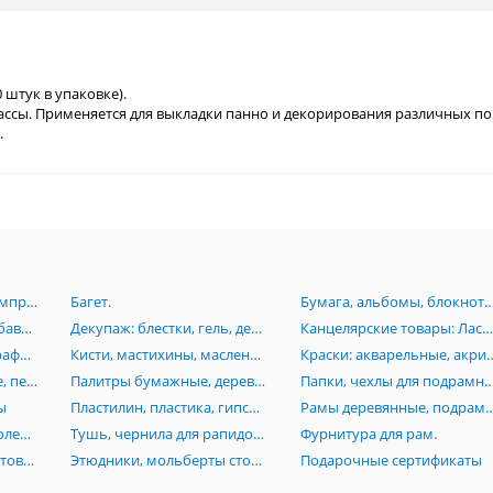
 штук в упаковке).
ссы. Применяется для выкладки панно и декорирования различных по
.
Аэрография:Краски, компрессоры, аэрогрофы, комплектующие.
Багет.
Бумага, альбомы, блокноты, картон, книги, папки, планшеты, пенокартон
Грунт, лаки, масло, разбавители, пасты, вспомагательные средства для живописи
Декупаж: блестки, гель, деревянные заготовки, лак, клей, маски, мозаика, платки
Канцелярские товары: Ластики, линейки, ножи, лекала, готовальни, кнопки, скотч, стре
Карандаши, пастель, графика, растушевки, черчение, изографы, лайнеры, рапидографы, роллеры
Кисти, мастихины, масленки, стаканы
Краски: акварельные, акриловые, гуашевые,
Маркеры: акварельные, перманентные, Promarker, нитро-основе, каллиграфические, текстовыделители
Палитры бумажные, деревянные, акриловые, пластиковые
Папки, чехлы для подрамников, сумки, тубусы, пеналы, по
ы
Пластилин, пластика, гипсовые изделия (бюсты, орнаменты, головы), манекены
Рамы деревянные, подрамники, моду
Резцы по дереву и линолеуму, стеки
Тушь, чернила для рапидографов
Фурнитура для рам.
Холсты на основе, грунтованный картон, холст на подрамниках, инструменты
Этюдники, мольберты столы, стулья
Подарочные сертификаты