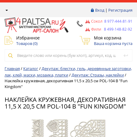
Вход
|
Регистрация
Сокол
8 977-444-81-91
Фили
8 499-148-82-92
Избранное
Моя корзина
Товаров (
0
)
Ваша корзина пуста
Главная
/
Каталог
/
Декупаж: блестки, гель, деревянные заготовки,
лак, клей, маски, мозаика, платки
/
Декупаж: Стразы, наклейки
/
Наклейка кружевная, декоративная 11,5 х 20,5 см POL-104 B "Fun
Kingdom"
НАКЛЕЙКА КРУЖЕВНАЯ, ДЕКОРАТИВНАЯ
11,5 Х 20,5 СМ POL-104 B "FUN KINGDOM"