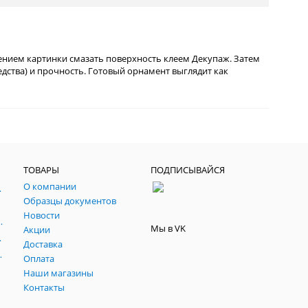
ением картинки смазать поверхность клеем Декупаж. Затем
дства) и прочность. Готовый орнамент выглядит как
ТОВАРЫ
ПОДПИСЫВАЙСЯ
О компании
, паспарту, склейки.
Образцы документов
йч
Новости
 темперные, пасты, фестивальные
Мы в VK
Акции
ртфилио, фартуки
Доставка
льные подрамники
Оплата
Наши магазины
Контакты