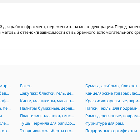
 для работы фрагмент, переместить на место декорации. Перед нанес
и матовый оттенок(в зависимости от выбранного вспомогательного сре
Аэрография:Краски, компрессоры, аэрогрофы, комплектующие.
Багет.
Бумага, альбомы, блокноты, картон, книги, папки, планшеты, пенокартон
Грунт, лаки, масло, разбавители, пасты, вспомагательные средства для живописи
Декупаж: блестки, гель, деревянные заготовки, лак, клей, маски, мозаика, платки
Канцелярские товары: Ластики, линейки, ножи, лекала, готовальни, кнопки, скотч, стре
Карандаши, пастель, графика, растушевки, черчение, изографы, лайнеры, рапидографы, роллеры
Кисти, мастихины, масленки, стаканы
Краски: акварельные, акриловые, гуашевые,
Маркеры: акварельные, перманентные, Promarker, нитро-основе, каллиграфические, текстовыделители
Палитры бумажные, деревянные, акриловые, пластиковые
Папки, чехлы для подрамников, сумки, тубусы, пеналы, по
ы
Пластилин, пластика, гипсовые изделия (бюсты, орнаменты, головы), манекены
Рамы деревянные, подрамники, моду
Резцы по дереву и линолеуму, стеки
Тушь, чернила для рапидографов
Фурнитура для рам.
Холсты на основе, грунтованный картон, холст на подрамниках, инструменты
Этюдники, мольберты столы, стулья
Подарочные сертификаты