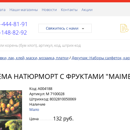
ата
Наши магазины
Новости
Контакты
Акции
-444-81-91
Свяжитесь с нами
-148-82-92
ки, лак, клей, маски, мозаика, платки
/
Декупаж: Наборы салфеток, кар
ТЕМА НАТЮРМОРТ С ФРУКТАМИ "MAIME
Код:
А004188
Артикул:
M 7100028
Штрихкод:
8032810050069
Наличие
Мало
132 руб.
Цена