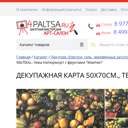
О компании
Информация (скачать)
Услуги
Доставка
Опл
8 977
Сокол
8 499
Фили
Каталог товаров
Главная
/
Каталог
/
Декупаж: блестки, гель, деревянные заготов
50х70см., тема Натюрморт с фруктами "Maimeri"
ДЕКУПАЖНАЯ КАРТА 50Х70СМ., 