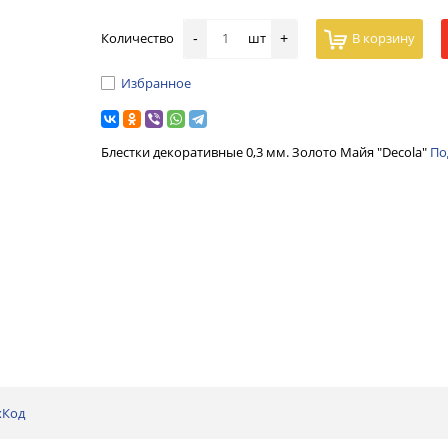
Количество
шт
В корзину
-
+
Избранное
Блестки декоративные 0,3 мм. Золото Майя "Decola"
По
хКод