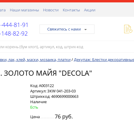
ата
Наши магазины
Новости
Контакты
Акции
-444-81-91
Свяжитесь с нами
-148-82-92
ки, лак, клей, маски, мозаика, платки
/
Декупаж: Блестки декоративные
. ЗОЛОТО МАЙЯ "DECOLA"
Код:
А003122
Артикул:
ЗКW 041-203-03
Штрихкод:
4690699000663
Наличие
Есть
76 руб.
Цена