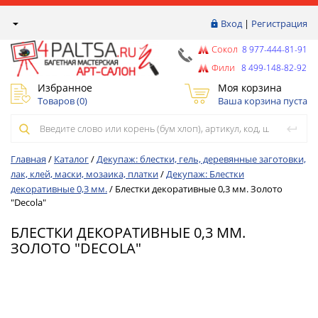
Вход
|
Регистрация
Сокол
8 977-444-81-91
Фили
8 499-148-82-92
Избранное
Моя корзина
Товаров (
0
)
Ваша корзина пуста
Главная
/
Каталог
/
Декупаж: блестки, гель, деревянные заготовки,
лак, клей, маски, мозаика, платки
/
Декупаж: Блестки
декоративные 0,3 мм.
/
Блестки декоративные 0,3 мм. Золото
"Decola"
БЛЕСТКИ ДЕКОРАТИВНЫЕ 0,3 ММ.
ЗОЛОТО "DECOLA"