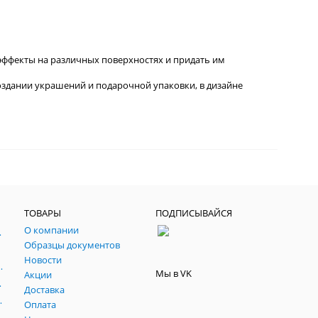
эффекты на различных поверхностях и придать им
 создании украшений и подарочной упаковки, в дизайне
ТОВАРЫ
ПОДПИСЫВАЙСЯ
О компании
, паспарту, склейки.
Образцы документов
йч
Новости
 темперные, пасты, фестивальные
Мы в VK
Акции
ртфилио, фартуки
Доставка
льные подрамники
Оплата