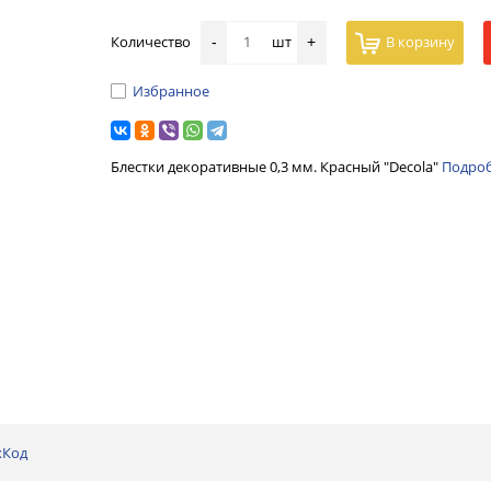
Количество
шт
В корзину
-
+
Избранное
Блестки декоративные 0,3 мм. Красный "Decola"
Подро
хКод