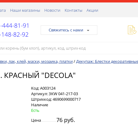
ата
Наши магазины
Новости
Контакты
Акции
-444-81-91
Свяжитесь с нами
-148-82-92
ки, лак, клей, маски, мозаика, платки
/
Декупаж: Блестки декоративные
. КРАСНЫЙ "DECOLA"
Код:
А003124
Артикул:
ЗКW 041-217-03
Штрихкод:
4690699000717
Наличие
Есть
76 руб.
Цена