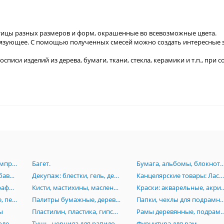
стицы разных размеров и форм, окрашенные во всевозможные цвета.
связующее. С помощью полученных смесей можно создать интересные 
писи изделий из дерева, бумаги, ткани, стекла, керамики и т.п., при
Аэрография:Краски, компрессоры, аэрогрофы, комплектующие.
Багет.
Бумага, альбомы, блокноты, картон, книги, папки, планшеты, пенокартон
Грунт, лаки, масло, разбавители, пасты, вспомагательные средства для живописи
Декупаж: блестки, гель, деревянные заготовки, лак, клей, маски, мозаика, платки
Канцелярские товары: Ластики, линейки, ножи, лекала, готовальни, кнопки, скотч, стре
Карандаши, пастель, графика, растушевки, черчение, изографы, лайнеры, рапидографы, роллеры
Кисти, мастихины, масленки, стаканы
Краски: акварельные, акриловые, гуашевые,
Маркеры: акварельные, перманентные, Promarker, нитро-основе, каллиграфические, текстовыделители
Палитры бумажные, деревянные, акриловые, пластиковые
Папки, чехлы для подрамников, сумки, тубусы, пеналы, по
ы
Пластилин, пластика, гипсовые изделия (бюсты, орнаменты, головы), манекены
Рамы деревянные, подрамники, моду
Резцы по дереву и линолеуму, стеки
Тушь, чернила для рапидографов
Фурнитура для рам.