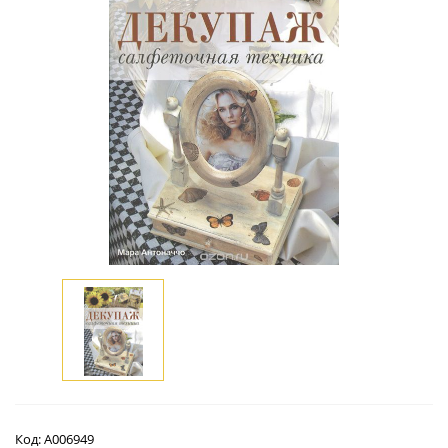
Код:
А006949