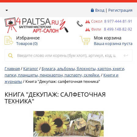
Вход
|
Регистрация
Сокол
8 977-444-81-91
Фили
8 499-148-82-92
Избранное
Моя корзина
Товаров (
0
)
Ваша корзина пуста
Главная
/
Каталог
/
Бумага, альбомы, блокноты, картон, книги,
папки, планшеты, пенокартон, паспарту, склейки.
/
Книги и
журналы
/
Книга "Декупаж: салфеточная техника"
КНИГА "ДЕКУПАЖ: САЛФЕТОЧНАЯ
ТЕХНИКА"