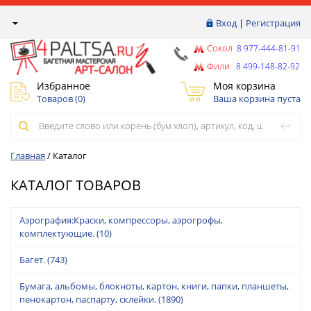
Вход
|
Регистрация
Сокол
8 977-444-81-91
Фили
8 499-148-82-92
Избранное
Моя корзина
Товаров (
0
)
Ваша корзина пуста
Главная
/
Каталог
КАТАЛОГ ТОВАРОВ
Аэрография:Краски, компрессоры, аэрогрофы,
комплектующие.
(10)
Багет.
(743)
Бумага, альбомы, блокноты, картон, книги, папки, планшеты,
пенокартон, паспарту, склейки.
(1890)