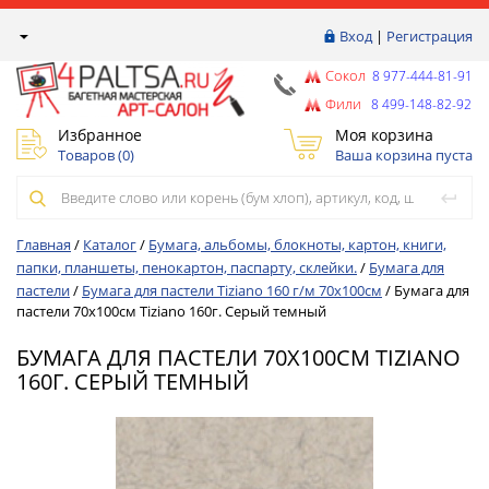
Вход
|
Регистрация
Сокол
8 977-444-81-91
Фили
8 499-148-82-92
Избранное
Моя корзина
Товаров (
0
)
Ваша корзина пуста
Главная
/
Каталог
/
Бумага, альбомы, блокноты, картон, книги,
папки, планшеты, пенокартон, паспарту, склейки.
/
Бумага для
пастели
/
Бумага для пастели Tiziano 160 г/м 70х100см
/
Бумага для
пастели 70х100см Tiziano 160г. Серый темный
БУМАГА ДЛЯ ПАСТЕЛИ 70Х100СМ TIZIANO
160Г. СЕРЫЙ ТЕМНЫЙ