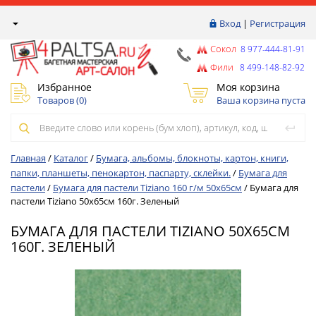
Вход
|
Регистрация
Сокол
8 977-444-81-91
Фили
8 499-148-82-92
Избранное
Моя корзина
Товаров (
0
)
Ваша корзина пуста
Главная
/
Каталог
/
Бумага, альбомы, блокноты, картон, книги,
папки, планшеты, пенокартон, паспарту, склейки.
/
Бумага для
пастели
/
Бумага для пастели Tiziano 160 г/м 50х65см
/
Бумага для
пастели Tiziano 50х65см 160г. Зеленый
БУМАГА ДЛЯ ПАСТЕЛИ TIZIANO 50Х65СМ
160Г. ЗЕЛЕНЫЙ