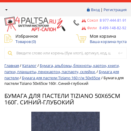
Вход
|
Регистрация
Сокол
8 977-444-81-91
Фили
8 499-148-82-92
Избранное
Моя корзина
Товаров (
0
)
Ваша корзина пуста
Главная
/
Каталог
/
Бумага, альбомы, блокноты, картон, книги,
папки, планшеты, пенокартон, паспарту, склейки.
/
Бумага для
пастели
/
Бумага для пастели Tiziano 160 г/м 50х65см
/
Бумага для
пастели Tiziano 50х65см 160г. Синий-глубокий
БУМАГА ДЛЯ ПАСТЕЛИ TIZIANO 50Х65СМ
160Г. СИНИЙ-ГЛУБОКИЙ