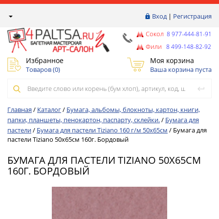
Вход
|
Регистрация
Сокол
8 977-444-81-91
Фили
8 499-148-82-92
Избранное
Моя корзина
Товаров (
0
)
Ваша корзина пуста
Главная
/
Каталог
/
Бумага, альбомы, блокноты, картон, книги,
папки, планшеты, пенокартон, паспарту, склейки.
/
Бумага для
пастели
/
Бумага для пастели Tiziano 160 г/м 50х65см
/
Бумага для
пастели Tiziano 50х65см 160г. Бордовый
БУМАГА ДЛЯ ПАСТЕЛИ TIZIANO 50Х65СМ
160Г. БОРДОВЫЙ