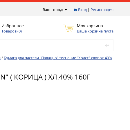
Ваш город:
Вход
|
Регистрация
Избранное
Моя корзина
Товаров (
0
)
Ваша корзина пуста
и
/
Бумага для пастели "Палаццо" тиснение "Холст" хлопок 40%
 ( КОРИЦА ) ХЛ.40% 160Г