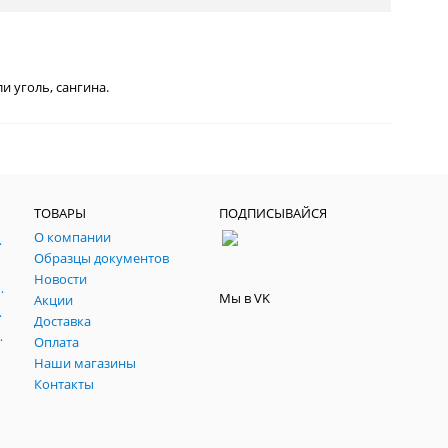
и уголь, сангина.
ТОВАРЫ
ПОДПИСЫВАЙСЯ
О компании
, паспарту, склейки.
Образцы документов
йч
Новости
 темперные, пасты, фестивальные
Мы в VK
Акции
ртфилио, фартуки
Доставка
льные подрамники
Оплата
Наши магазины
Контакты