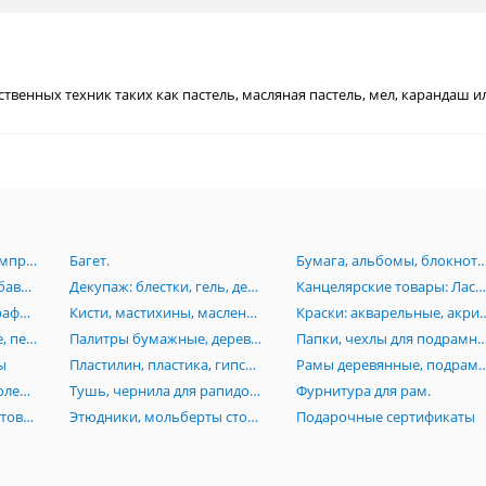
венных техник таких как пастель, масляная пастель, мел, карандаш ил
Аэрография:Краски, компрессоры, аэрогрофы, комплектующие.
Багет.
Бумага, альбомы, блокноты, картон, книги, папки, планшеты, пенокартон
Грунт, лаки, масло, разбавители, пасты, вспомагательные средства для живописи
Декупаж: блестки, гель, деревянные заготовки, лак, клей, маски, мозаика, платки
Канцелярские товары: Ластики, линейки, ножи, лекала, готовальни, кнопки, скотч, стре
Карандаши, пастель, графика, растушевки, черчение, изографы, лайнеры, рапидографы, роллеры
Кисти, мастихины, масленки, стаканы
Краски: акварельные, акриловые, гуашевые,
Маркеры: акварельные, перманентные, Promarker, нитро-основе, каллиграфические, текстовыделители
Палитры бумажные, деревянные, акриловые, пластиковые
Папки, чехлы для подрамников, сумки, тубусы, пеналы, по
ы
Пластилин, пластика, гипсовые изделия (бюсты, орнаменты, головы), манекены
Рамы деревянные, подрамники, моду
Резцы по дереву и линолеуму, стеки
Тушь, чернила для рапидографов
Фурнитура для рам.
Холсты на основе, грунтованный картон, холст на подрамниках, инструменты
Этюдники, мольберты столы, стулья
Подарочные сертификаты