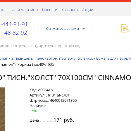
ата
Наши магазины
Новости
Контакты
Акции
-444-81-91
Свяжитесь с нами
-148-82-92
, папки, планшеты, пенокартон, паспарту, склейки.
/
Бумага для пастел
nnamon" ( корица ) хл.40% 160г
 ТИСН."ХОЛСТ" 70Х100СМ "CINNAMON"
Код:
А003416
Артикул:
ЛЛВ1 БРС/B1
Штрихкод:
4640012671360
Наличие
Есть
171 руб.
Цена