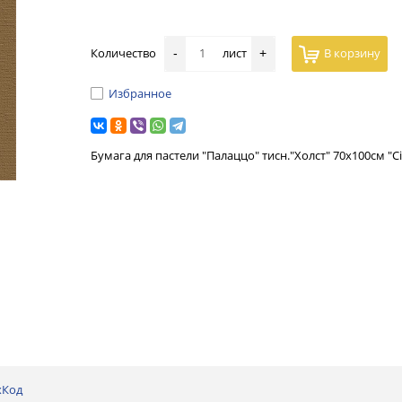
Количество
лист
В корзину
-
+
Избранное
Бумага для пастели "Палаццо" тисн."Холст" 70х100см "C
хКод