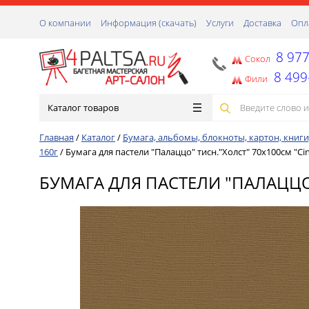
О компании
Информация (скачать)
Услуги
Доставка
Опл
8 977
Сокол
8 499
Фили
Каталог товаров
Главная
/
Каталог
/
Бумага, альбомы, блокноты, картон, книги
160г
/
Бумага для пастели "Палаццо" тисн."Холст" 70х100см "Ci
БУМАГА ДЛЯ ПАСТЕЛИ "ПАЛАЦЦО"