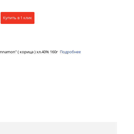
Купить в 1 клик
innamon" ( корица ) хл.40% 160г
Подробнее