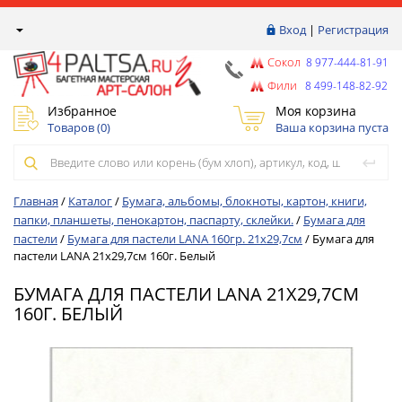
Вход
|
Регистрация
Сокол
8 977-444-81-91
Фили
8 499-148-82-92
Избранное
Моя корзина
Товаров (
0
)
Ваша корзина пуста
Главная
/
Каталог
/
Бумага, альбомы, блокноты, картон, книги,
папки, планшеты, пенокартон, паспарту, склейки.
/
Бумага для
пастели
/
Бумага для пастели LANA 160гр. 21х29,7см
/
Бумага для
пастели LANA 21х29,7см 160г. Белый
БУМАГА ДЛЯ ПАСТЕЛИ LANA 21Х29,7СМ
160Г. БЕЛЫЙ