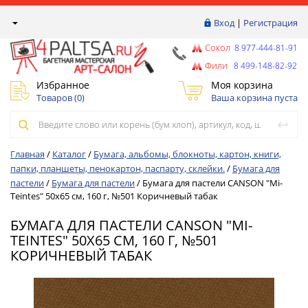
Вход
|
Регистрация
Сокол
8 977-444-81-91
Фили
8 499-148-82-92
Избранное
Моя корзина
Товаров (
0
)
Ваша корзина пуста
Главная
/
Каталог
/
Бумага, альбомы, блокноты, картон, книги,
папки, планшеты, пенокартон, паспарту, склейки.
/
Бумага для
пастели
/
Бумага для пастели
/
Бумага для пастели CANSON "Mi-
Teintes" 50x65 см, 160 г, №501 Коричневый табак
БУМАГА ДЛЯ ПАСТЕЛИ CANSON "MI-
TEINTES" 50X65 СМ, 160 Г, №501
КОРИЧНЕВЫЙ ТАБАК