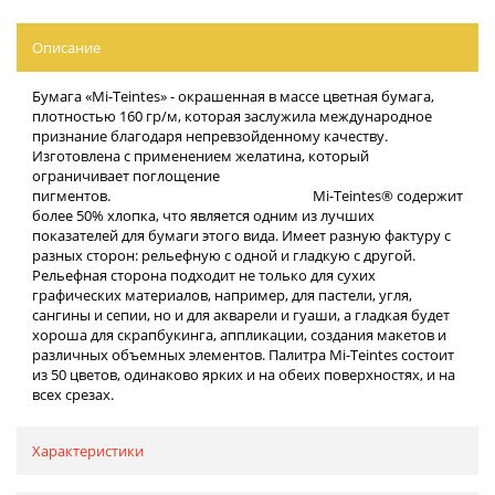
Описание
Бумага «Mi-Teintes» - окрашенная в массе цветная бумага,
плотностью 160 гр/м, которая заслужила международное
признание благодаря непревзойденному качеству.
Изготовлена с применением желатина, который
ограничивает поглощение
пигментов. Mi-Teintes® содержит
более 50% хлопка, что является одним из лучших
показателей для бумаги этого вида. Имеет разную фактуру с
разных сторон: рельефную с одной и гладкую с другой.
Рельефная сторона подходит не только для сухих
графических материалов, например, для пастели, угля,
сангины и сепии, но и для акварели и гуаши, а гладкая будет
хороша для скрапбукинга, аппликации, создания макетов и
различных объемных элементов. Палитра Mi-Teintes состоит
из 50 цветов, одинаково ярких и на обеих поверхностях, и на
всех срезах.
Характеристики