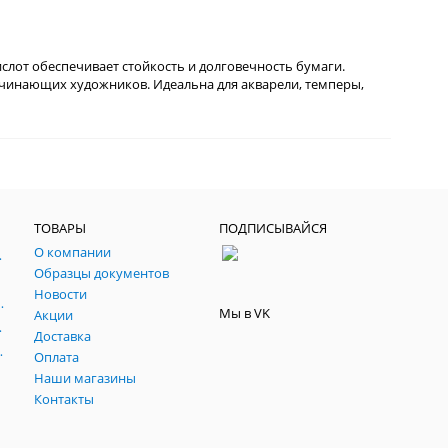
ислот обеспечивает стойкость и долговечность бумаги.
ачинающих художников. Идеальна для акварели, темперы,
ТОВАРЫ
ПОДПИСЫВАЙСЯ
О компании
, паспарту, склейки.
Образцы документов
йч
Новости
 темперные, пасты, фестивальные
Мы в VK
Акции
ртфилио, фартуки
Доставка
льные подрамники
Оплата
Наши магазины
Контакты