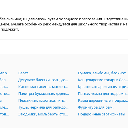
без лигнина) и целлюлозы путем холодного прессования. Отсутствие к
ение. Бумага особенно рекомендуется для школьного творчества и н
 подлежит.
Аэрография:Краски, компрессоры, аэрогрофы, комплектующие.
Багет.
Бумага, альбомы, блокноты, картон, книги, папки, планшеты, пенокартон
Грунт, лаки, масло, разбавители, пасты, вспомагательные средства для живописи
Декупаж: блестки, гель, деревянные заготовки, лак, клей, маски, мозаика, платки
Канцелярские товары: Ластики, линейки, ножи, лекала, готовальни, кнопки, скотч, стре
Карандаши, пастель, графика, растушевки, черчение, изографы, лайнеры, рапидографы, роллеры
Кисти, мастихины, масленки, стаканы
Краски: акварельные, акриловые, гуашевые,
Маркеры: акварельные, перманентные, Promarker, нитро-основе, каллиграфические, текстовыделители
Палитры бумажные, деревянные, акриловые, пластиковые
Папки, чехлы для подрамников, сумки, тубусы, пеналы, по
ы
Пластилин, пластика, гипсовые изделия (бюсты, орнаменты, головы), манекены
Рамы деревянные, подрамники, моду
Резцы по дереву и линолеуму, стеки
Тушь, чернила для рапидографов
Фурнитура для рам.
Холсты на основе, грунтованный картон, холст на подрамниках, инструменты
Этюдники, мольберты столы, стулья
Подарочные сертификаты