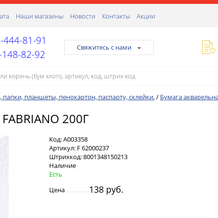
ата
Наши магазины
Новости
Контакты
Акции
-444-81-91
Свяжитесь с нами
-148-82-92
, папки, планшеты, пенокартон, паспарту, склейки.
/
Бумага акварельн
 FABRIANO 200Г
Код:
А003358
Артикул:
F 62000237
Штрихкод:
8001348150213
Наличие
Есть
138 руб.
Цена