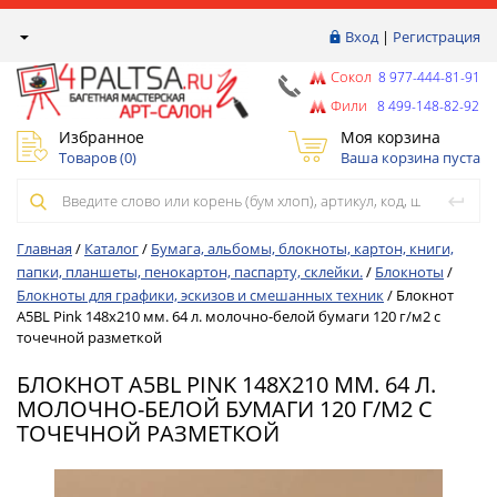
Вход
|
Регистрация
Сокол
8 977-444-81-91
Фили
8 499-148-82-92
Избранное
Моя корзина
Товаров (
0
)
Ваша корзина пуста
Главная
/
Каталог
/
Бумага, альбомы, блокноты, картон, книги,
папки, планшеты, пенокартон, паспарту, склейки.
/
Блокноты
/
Блокноты для графики, эскизов и смешанных техник
/
Блокнот
А5BL Pink 148х210 мм. 64 л. молочно-белой бумаги 120 г/м2 с
точечной разметкой
БЛОКНОТ А5BL PINK 148Х210 ММ. 64 Л.
МОЛОЧНО-БЕЛОЙ БУМАГИ 120 Г/М2 С
ТОЧЕЧНОЙ РАЗМЕТКОЙ