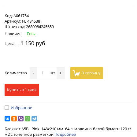
Код:
А061754
Артикул:
FL 484538
Штрихкод:
2680984245659
Наличие
Есть
1 150 руб.
Цена
Количество
шт
В корзину
-
+
Купить в 1 клик
Избранное
Блокнот А5BL Pink 148х210 мм. 64 л. молочно-белой бумаги 120 г/
м2 с точечной разметкой
Подробнее