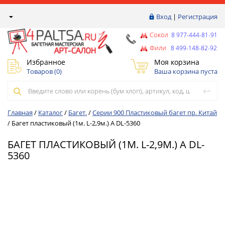
Вход
|
Регистрация
Сокол
8 977-444-81-91
Фили
8 499-148-82-92
Избранное
Моя корзина
Товаров (
0
)
Ваша корзина пуста
Главная
/
Каталог
/
Багет.
/
Серии 900 Пластиковый багет пр. Китай
/
Багет пластиковый (1м. L-2,9м.) A DL-5360
БАГЕТ ПЛАСТИКОВЫЙ (1М. L-2,9М.) A DL-
5360