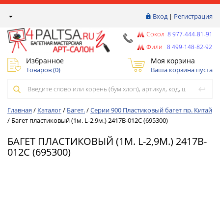
Вход
|
Регистрация
Сокол
8 977-444-81-91
Фили
8 499-148-82-92
Избранное
Моя корзина
Товаров (
0
)
Ваша корзина пуста
Главная
/
Каталог
/
Багет.
/
Серии 900 Пластиковый багет пр. Китай
/
Багет пластиковый (1м. L-2,9м.) 2417B-012C (695300)
БАГЕТ ПЛАСТИКОВЫЙ (1М. L-2,9М.) 2417B-
012C (695300)