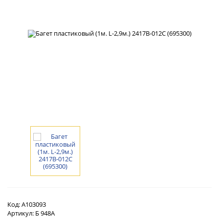
Код:
А103093
Артикул:
Б 948А