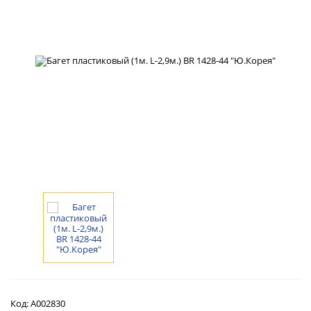
Код:
А002830