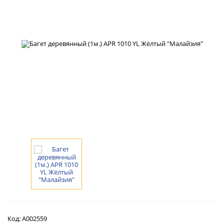
Код:
А002559