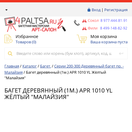
Вход
|
Регистрация
Сокол
8 977-444-81-91
Фили
8 499-148-82-92
Избранное
Моя корзина
Товаров (
0
)
Ваша корзина пуста
Главная
/
Каталог
/
Багет.
/
Серии 200-300 Деревянный багет пр. -
Малайзия
/
Багет деревянный (1м.) APR 1010 YL Жёлтый
"Малайзия"
БАГЕТ ДЕРЕВЯННЫЙ (1М.) APR 1010 YL
ЖЁЛТЫЙ "МАЛАЙЗИЯ"