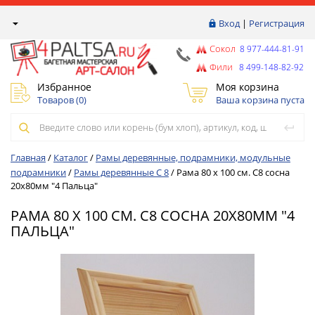
Вход
|
Регистрация
Сокол
8 977-444-81-91
Фили
8 499-148-82-92
Избранное
Моя корзина
Товаров (
0
)
Ваша корзина пуста
Главная
/
Каталог
/
Рамы деревянные, подрамники, модульные
подрамники
/
Рамы деревянные С 8
/
Рама 80 х 100 см. С8 сосна
20х80мм "4 Пальца"
РАМА 80 Х 100 СМ. С8 СОСНА 20Х80ММ "4
ПАЛЬЦА"