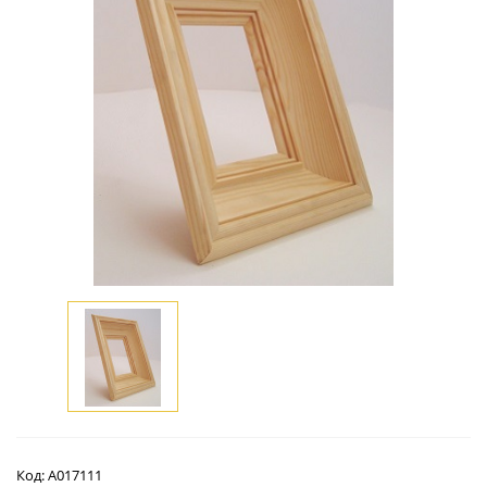
Код:
А017111