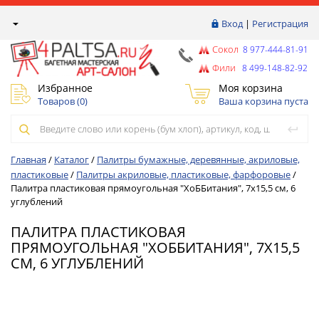
Вход
|
Регистрация
Сокол
8 977-444-81-91
Фили
8 499-148-82-92
Избранное
Моя корзина
Товаров (
0
)
Ваша корзина пуста
Главная
/
Каталог
/
Палитры бумажные, деревянные, акриловые,
пластиковые
/
Палитры акриловые, пластиковые, фарфоровые
/
Палитра пластиковая прямоугольная "ХоББитания", 7x15,5 см, 6
углублений
ПАЛИТРА ПЛАСТИКОВАЯ
ПРЯМОУГОЛЬНАЯ "ХОББИТАНИЯ", 7X15,5
СМ, 6 УГЛУБЛЕНИЙ