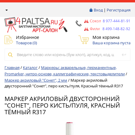
Вход
|
Регистрация
Сокол
8 977-444-81-91
Фили
8 499-148-82-92
Избранное
Моя корзина
Товаров (
0
)
Ваша корзина пуста
Главная
/
Каталог
/
Маркеры: акварельные, перманентные,
Promarker, нитро-основе, каллиграфические, текстовыделители
/
Маркер акриловый "Сонет", 2 мм
/
Маркер акриловый
двусторонний "Сонет", перо кисть/пуля, Красный тёмный R317
МАРКЕР АКРИЛОВЫЙ ДВУСТОРОННИЙ
"СОНЕТ", ПЕРО КИСТЬ/ПУЛЯ, КРАСНЫЙ
ТЁМНЫЙ R317