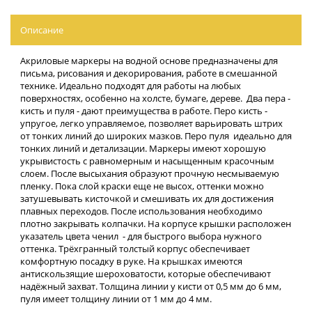
Описание
Акриловые маркеры на водной основе предназначены для
письма, рисования и декорирования, работе в смешанной
технике. Идеально подходят для работы на любых
поверхностях, особенно на холсте, бумаге, дереве. Два пера -
кисть и пуля - дают преимущества в работе. Перо кисть -
упругое, легко управляемое, позволяет варьировать штрих
от тонких линий до широких мазков. Перо пуля идеально для
тонких линий и детализации. Маркеры имеют хорошую
укрывистость с равномерным и насыщенным красочным
слоем. После высыхания образуют прочную несмываемую
пленку. Пока слой краски еще не высох, оттенки можно
затушевывать кисточкой и смешивать их для достижения
плавных переходов. После использования необходимо
плотно закрывать колпачки. На корпусе крышки расположен
указатель цвета ченил - для быстрого выбора нужного
оттенка. Трёхгранный толстый корпус обеспечивает
комфортную посадку в руке. На крышках имеются
антискользящие шероховатости, которые обеспечивают
надёжный захват. Толщина линии у кисти от 0,5 мм до 6 мм,
пуля имеет толщину линии от 1 мм до 4 мм.