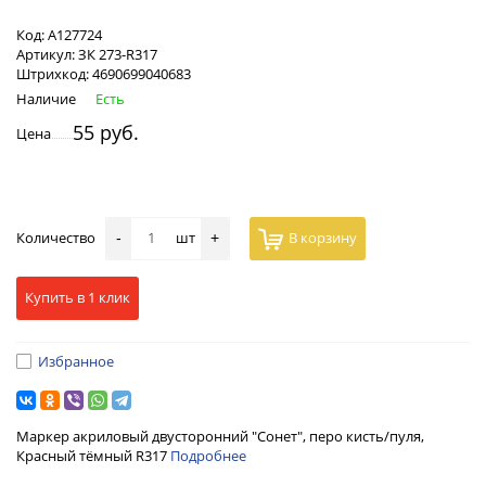
Код:
А127724
Артикул:
ЗК 273-R317
Штрихкод:
4690699040683
Наличие
Есть
55 руб.
Цена
Количество
шт
В корзину
-
+
Купить в 1 клик
Избранное
Маркер акриловый двусторонний "Сонет", перо кисть/пуля,
Красный тёмный R317
Подробнее