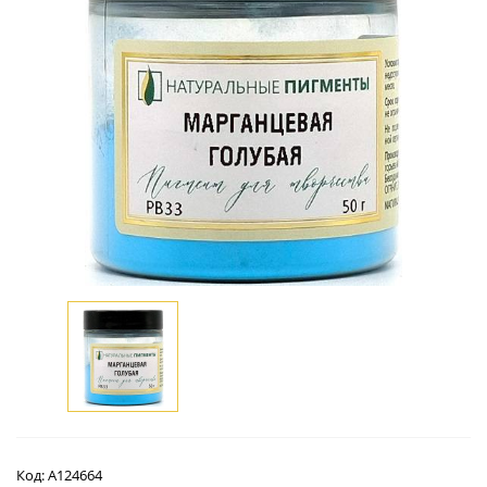
Код:
А124664