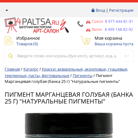
Вход
|
Регистрация
Сокол
8 977-444-81-91
Фили
8 499-148-82-92
Избранное
Моя корзина
Товаров (
0
)
Ваша корзина пуста
Главная
/
Каталог
/
Краски: акварельные, акриловые, гуашевые,
темперные, пасты, фестивальные
/
Пигменты
/
Пигмент
Марганцевая голубая (банка 25 г) "Натуральные пигменты"
ПИГМЕНТ МАРГАНЦЕВАЯ ГОЛУБАЯ (БАНКА
25 Г) "НАТУРАЛЬНЫЕ ПИГМЕНТЫ"