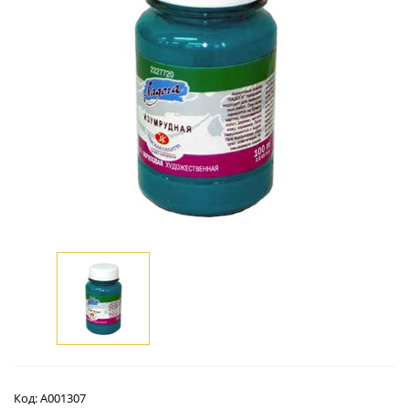
Код:
А001307