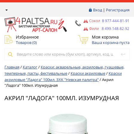
Вход
|
Регистрация
Сокол
8 977-444-81-91
Фили
8 499-148-82-92
Избранное
Моя корзина
Товаров (
0
)
Ваша корзина пуста
Главная
/
Каталог
/
Краски: акварельные, акриловые, гуашевые,
темперные, пасты, фестивальные
/
Краски акриловые
/
Краски
акриловые "Ладога" 100мл. ЗХК "Невская палитра"
/
Акрил
"Ладога" 100мл. Изумрудная
АКРИЛ "ЛАДОГА" 100МЛ. ИЗУМРУДНАЯ