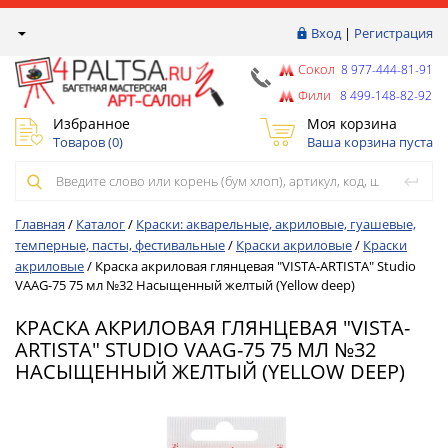
Вход
|
Регистрация
Сокол
8 977-444-81-91
Фили
8 499-148-82-92
Избранное
Моя корзина
Товаров (
0
)
Ваша корзина пуста
Главная
/
Каталог
/
Краски: акварельные, акриловые, гуашевые,
темперные, пасты, фестивальные
/
Краски акриловые
/
Краски
акриловые
/
Краска акриловая глянцевая "VISTA-ARTISTA" Studio
VAAG-75 75 мл №32 Насыщенный желтый (Yellow deep)
КРАСКА АКРИЛОВАЯ ГЛЯНЦЕВАЯ "VISTA-
ARTISTA" STUDIO VAAG-75 75 МЛ №32
НАСЫЩЕННЫЙ ЖЕЛТЫЙ (YELLOW DEEP)