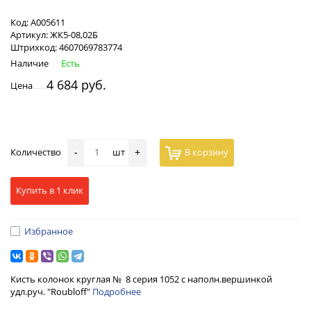
Код:
А005611
Артикул:
ЖК5-08,02Б
Штрихкод:
4607069783774
Наличие
Есть
4 684 руб.
Цена
Количество
шт
В корзину
-
+
Купить в 1 клик
Избранное
Кисть колонок круглая № 8 серия 1052 с наполн.вершинкой
удл.руч. "Roubloff"
Подробнее