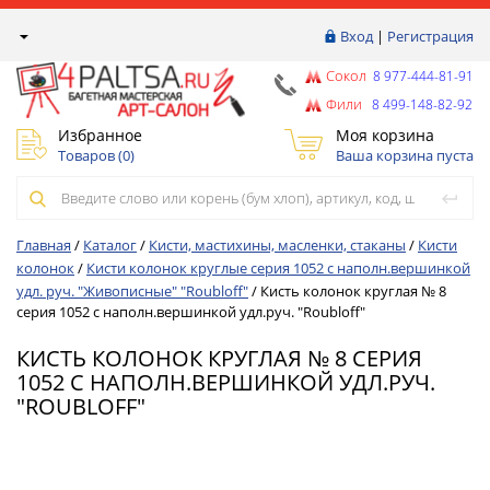
Вход
|
Регистрация
Сокол
8 977-444-81-91
Фили
8 499-148-82-92
Избранное
Моя корзина
Товаров (
0
)
Ваша корзина пуста
Главная
/
Каталог
/
Кисти, мастихины, масленки, стаканы
/
Кисти
колонок
/
Кисти колонок круглые серия 1052 с наполн.вершинкой
удл. руч. "Живописные" "Roubloff"
/
Кисть колонок круглая № 8
серия 1052 с наполн.вершинкой удл.руч. "Roubloff"
КИСТЬ КОЛОНОК КРУГЛАЯ № 8 СЕРИЯ
1052 С НАПОЛН.ВЕРШИНКОЙ УДЛ.РУЧ.
"ROUBLOFF"