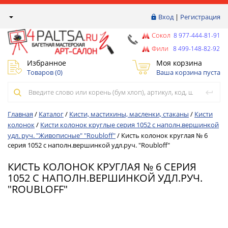
Вход
|
Регистрация
Сокол
8 977-444-81-91
Фили
8 499-148-82-92
Избранное
Моя корзина
Товаров (
0
)
Ваша корзина пуста
Главная
/
Каталог
/
Кисти, мастихины, масленки, стаканы
/
Кисти
колонок
/
Кисти колонок круглые серия 1052 с наполн.вершинкой
удл. руч. "Живописные" "Roubloff"
/
Кисть колонок круглая № 6
серия 1052 с наполн.вершинкой удл.руч. "Roubloff"
КИСТЬ КОЛОНОК КРУГЛАЯ № 6 СЕРИЯ
1052 С НАПОЛН.ВЕРШИНКОЙ УДЛ.РУЧ.
"ROUBLOFF"