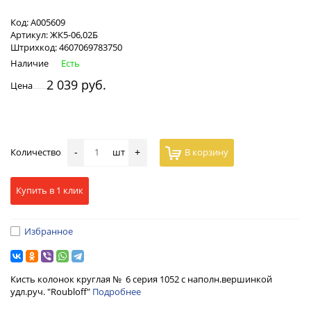
Код:
А005609
Артикул:
ЖК5-06,02Б
Штрихкод:
4607069783750
Наличие
Есть
2 039 руб.
Цена
Количество
шт
В корзину
-
+
Купить в 1 клик
Избранное
Кисть колонок круглая № 6 серия 1052 с наполн.вершинкой
удл.руч. "Roubloff"
Подробнее