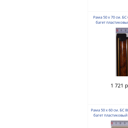
Рама 50 х 70 см. БС 
багет пластиковый
пальца
1 721 р
Рама 50 х 60 см. БС 
багет пластиковый 
пальца