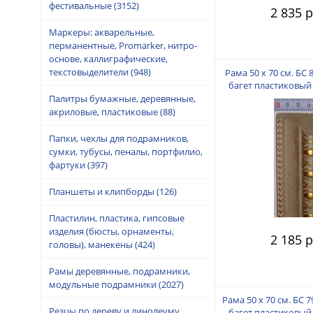
фестивальные
(3152)
2 835 р
Маркеры: акварельные,
перманентные, Promarker, нитро-
основе, каллиграфические,
текстовыделители
(948)
Рама 50 х 70 см. БС 
багет пластиковый 
пальца
Палитры бумажные, деревянные,
акриловые, пластиковые
(88)
Папки, чехлы для подрамников,
сумки, тубусы, пеналы, портфилио,
фартуки
(397)
Планшеты и клипборды
(126)
Пластилин, пластика, гипсовые
изделия (бюсты, орнаменты,
2 185 р
головы), манекены
(424)
Рамы деревянные, подрамники,
модульные подрамники
(2027)
Рама 50 х 70 см. БС 
Резцы по дереву и линолеуму,
багет пластиковый 