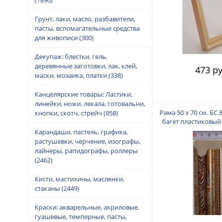
Грунт, лаки, масло, разбавители,
пасты, вспомагательные средства
для живописи
(300)
Декупаж: блестки, гель,
деревянные заготовки, лак, клей,
473 ру
маски, мозаика, платки
(338)
Канцелярские товары: Ластики,
линейки, ножи, лекала, готовальни,
Рама 50 х 70 см. БС 
кнопки, скотч, стрейч
(958)
багет пластиковый 
пальца
Карандаши, пастель, графика,
растушевки, черчение, изографы,
лайнеры, рапидографы, роллеры
(2462)
Кисти, мастихины, масленки,
стаканы
(2449)
Краски: акварельные, акриловые,
гуашевые, темперные, пасты,