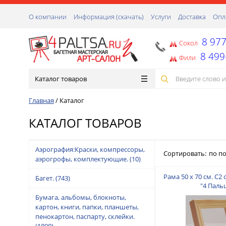
О компании
Информация (скачать)
Услуги
Доставка
Опл
8 977
Сокол
8 499
Фили
Каталог товаров
Главная
/
Каталог
КАТАЛОГ ТОВАРОВ
Аэрография:Краски, компрессоры,
Сортировать:
по п
аэрогрофы, комплектующие.
(10)
Рама 50 х 70 см. С2
Багет.
(743)
"4 Паль
Бумага, альбомы, блокноты,
картон, книги, папки, планшеты,
пенокартон, паспарту, склейки.
(1890)