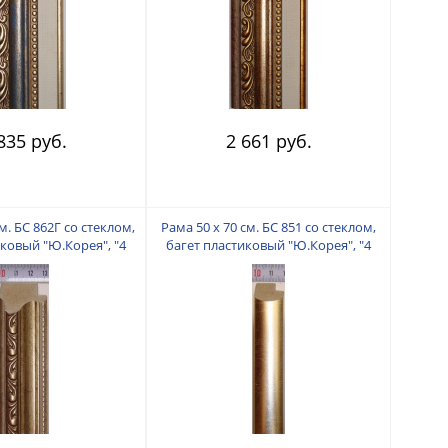
835 руб.
2 661 руб.
м. БС 862Г со стеклом,
Рама 50 х 70 см. БС 851 со стеклом,
иковый "Ю.Корея", "4
багет пластиковый "Ю.Корея", "4
пальца"
пальца"