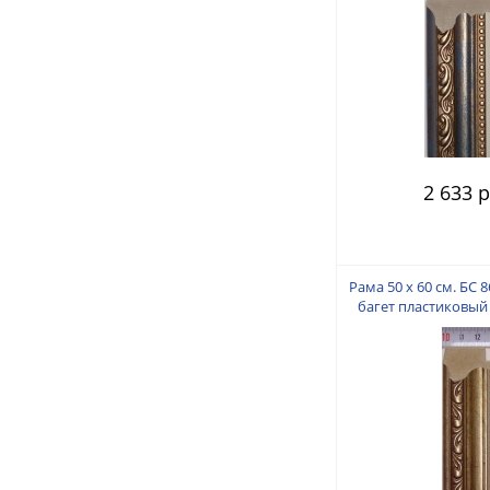
2 633 р
Рама 50 х 60 см. БС 8
багет пластиковый 
пальца