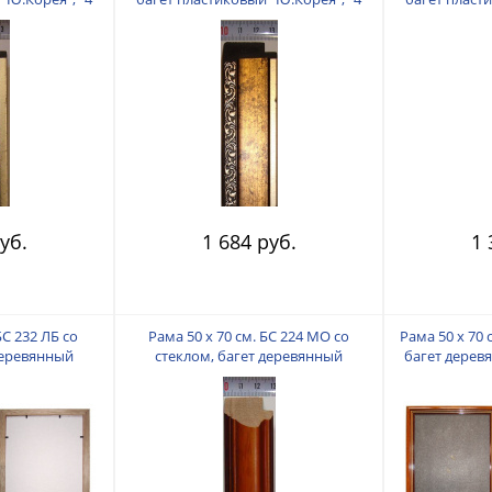
"
пальца"
уб.
1 684 руб.
1 
БС 232 ЛБ со
Рама 50 х 70 см. БС 224 МО со
Рама 50 х 70 
деревянный
стеклом, багет деревянный
багет дерев
4 пальца"
"Малайзия", "4 пальца"