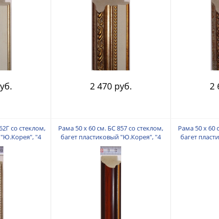
уб.
2 470 руб.
2 
62Г со стеклом,
Рама 50 х 60 см. БС 857 со стеклом,
Рама 50 х 60 
"Ю.Корея", "4
багет пластиковый "Ю.Корея", "4
багет пласт
"
пальца"