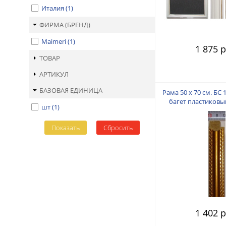
Италия
(
1
)
ФИРМА (БРЕНД)
Maimeri
(
1
)
1 875 р
ТОВАР
АРТИКУЛ
БАЗОВАЯ ЕДИНИЦА
Рама 50 х 70 см. БС 
багет пластиковый
шт
(
1
)
пальца
1 402 р