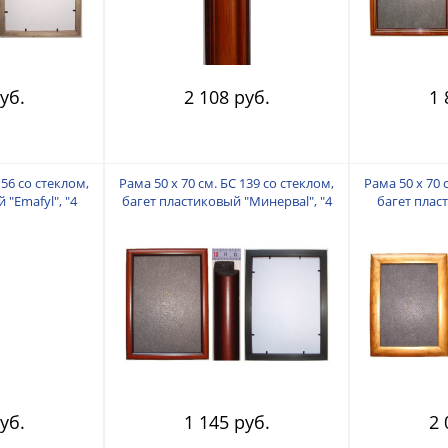
уб.
2 108 руб.
1 
156 со стеклом,
Рама 50 х 70 см. БС 139 со стеклом,
Рама 50 х 70 
 "Emafyl", "4
багет пластиковый "Минерваl", "4
багет пласт
"
пальца"
уб.
1 145 руб.
2 