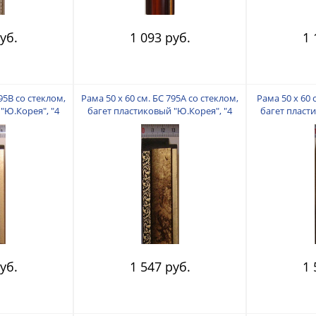
уб.
1 093 руб.
1 
795В со стеклом,
Рама 50 х 60 см. БС 795А со стеклом,
Рама 50 х 60 
"Ю.Корея", "4
багет пластиковый "Ю.Корея", "4
багет пласт
"
пальца"
уб.
1 547 руб.
1 