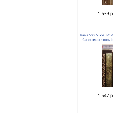
1 639 р
Рама 50 х 60 см. БС 
багет пластиковый 
пальца
1 547 р