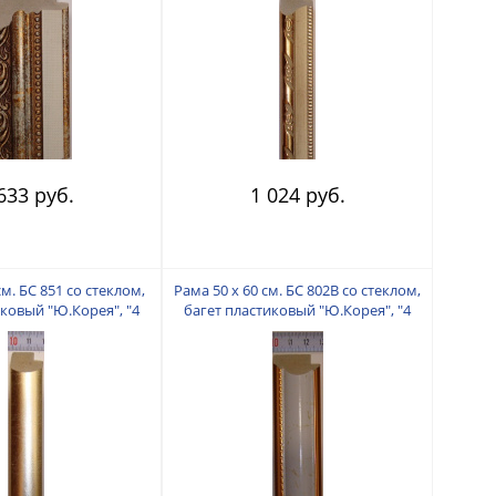
633 руб.
1 024 руб.
см. БС 851 со стеклом,
Рама 50 х 60 см. БС 802В со стеклом,
иковый "Ю.Корея", "4
багет пластиковый "Ю.Корея", "4
пальца"
пальца"