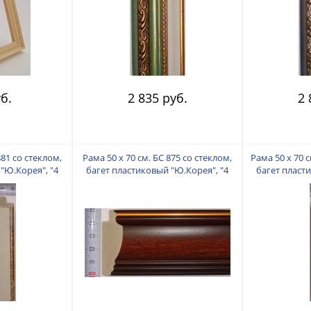
б.
2 835 руб.
2 
881 со стеклом,
Рама 50 х 70 см. БС 875 со стеклом,
Рама 50 х 70 с
"Ю.Корея", "4
багет пластиковый "Ю.Корея", "4
багет пласт
"
пальца"