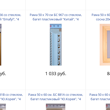
66 со стеклом,
Рама 50 х 70 см БС 967 со стеклом,
Рама 50 х 60
 "Emafyl", "4
багет пластиковый "Китай", "4
сосна 20
"
пальца"
уб.
1 033 руб.
8
881В со стеклом,
Рама 50 х 60 см. БС 881А со стеклом,
Рама 50 х 60 
"Ю.Корея", "4
багет пластиковый "Ю.Корея", "4
багет пласт
"
пальца"