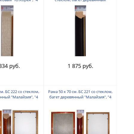
пальца"
"Малайзия", "4 пальца"
334 руб.
1 875 руб.
см. БС 222 со стеклом,
Рама 50 х 70 см. БС 221 со стеклом,
янный "Малайзия", "4
багет деревянный "Малайзия", "4
пальца"
пальца"