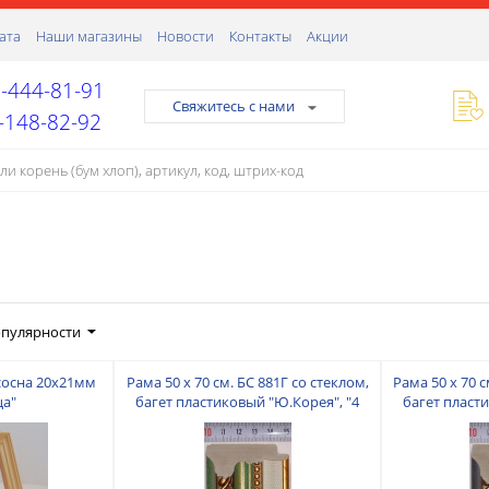
ата
Наши магазины
Новости
Контакты
Акции
-444-81-91
Свяжитесь с нами
-148-82-92
опулярности
 сосна 20х21мм
Рама 50 х 70 см. БС 881Г со стеклом,
Рама 50 х 70 с
ца"
багет пластиковый "Ю.Корея", "4
багет пласт
пальца"