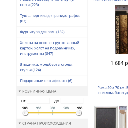
стеки
(223)
пальца
Тушь, чернила для рапидографов
(67)
Фурнитура для рам.
(132)
Холсты на основе, грунтованный
картон, холст на подрамниках,
инструменты
(847)
1 684 р
Этюдники, мольберты столы,
стулья
(124)
Подарочные сертификаты
(6)
Рама 50 х 70 см. 
РОЗНИЧНАЯ ЦЕНА
стеклом, багет 
"Малайзия", "
От
До
988
988
988
988
988
СТРАНА ПРОИСХОЖДЕНИЯ