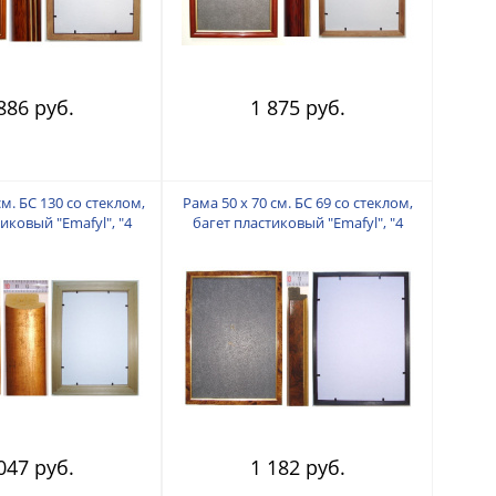
886 руб.
1 875 руб.
см. БС 130 со стеклом,
Рама 50 х 70 см. БС 69 со стеклом,
иковый "Emafyl", "4
багет пластиковый "Emafyl", "4
пальца"
пальца"
047 руб.
1 182 руб.