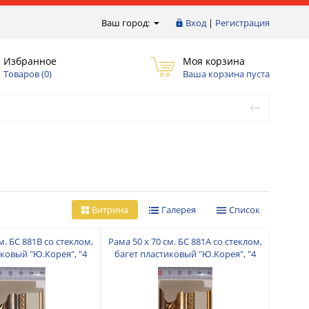
Ваш город:
Вход
|
Регистрация
Избранное
Моя корзина
Товаров (
0
)
Ваша корзина пуста
Витрина
Галерея
Список
м. БС 881В со стеклом,
Рама 50 х 70 см. БС 881А со стеклом,
иковый "Ю.Корея", "4
багет пластиковый "Ю.Корея", "4
пальца"
пальца"